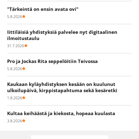
"Tärkeintä on ensin avata ovi"
5.8.2026
Iittiläisiä yhdistyksiä palvelee nyt digitaalinen
ilmoitustaulu
31.7.2026
Pro ja Jockas Rita seppelöitiin Teivossa
5.8.2026
Kaukaan kyläyhdistyksen kesään on kuulunut
ulkoilupäivä, kirppistapahtuma sekä kesäretki
1.8.2026
Kultaa keihäästä ja kiekosta, hopeaa kuulasta
3.8.2026