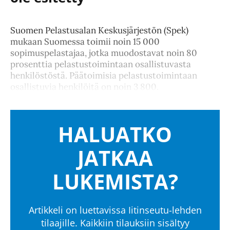
Suomen Pelastusalan Keskusjärjestön (Spek)
mukaan Suomessa toimii noin 15 000
sopimuspelastajaa, jotka muodostavat noin 80
prosenttia pelastustoimintaan osallistuvasta
henkilöstöstä. Päätoimisia pelastustoimintaan
osallistuvia henkilöitä on noin 3 800.
HALUATKO
JATKAA
LUKEMISTA?
Artikkeli on luettavissa Iitinseutu-lehden
tilaajille. Kaikkiin tilauksiin sisältyy