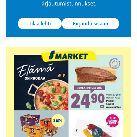
kirjautumistunnukset.
Tilaa lehti
Kirjaudu sisään