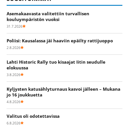
Asemakaavasta valitettiin turvallisen
kouluympäristön vuoksi
31.7.2026
Poliisi: Kausalassa jäi haaviin epäilty rattijuoppo
2.8.2026
Lahti Historic Rally tuo kisaajat Iitin seudulle
elokuussa
3.8.2026
Kyljysten katusählyturnaus kasvoi jälleen – Mukana
jo 16 joukkuetta
4.8.2026
Valitus oli odotettavissa
6.8.2026