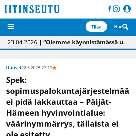
Tilaa
Hae
01.02.2026
05.02.2026
23.04.2026
| Painon vaihtumisen pitäisi näkyä hieman parempana painojäljen laatuna lehdessä
| Uudistettu kunnantalo on valoisa
| “Olemme käynnistämässä uudelleen keskustavisiotyön”
09.05.2026
| "Maalla on totuttu elämään omavaraisemmin kuin kaupungissa"
Uutiset
28.5.2025 22:10
Spek:
sopimuspalokuntajärjestelmää
ei pidä lakkauttaa – Päijät-
Hämeen hyvinvointialue:
väärinymmärrys, tällaista ei
ole esitetty