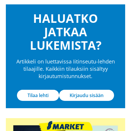
HALUATKO
JATKAA
LUKEMISTA?
Artikkeli on luettavissa Iitinseutu-lehden
tilaajille. Kaikkiin tilauksiin sisältyy
kirjautumistunnukset.
Tilaa lehti
Kirjaudu sisään