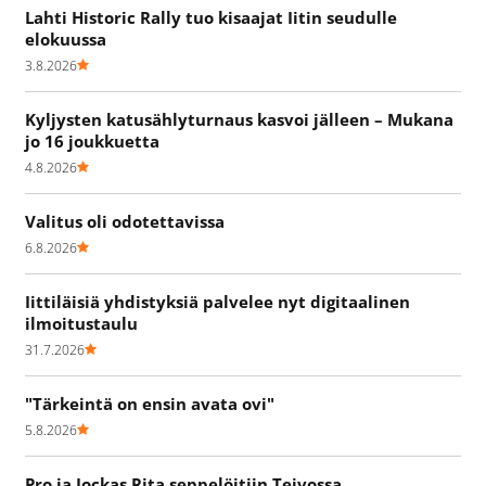
Lahti Historic Rally tuo kisaajat Iitin seudulle
elokuussa
3.8.2026
Kyljysten katusählyturnaus kasvoi jälleen – Mukana
jo 16 joukkuetta
4.8.2026
Valitus oli odotettavissa
6.8.2026
Iittiläisiä yhdistyksiä palvelee nyt digitaalinen
ilmoitustaulu
31.7.2026
"Tärkeintä on ensin avata ovi"
5.8.2026
Pro ja Jockas Rita seppelöitiin Teivossa