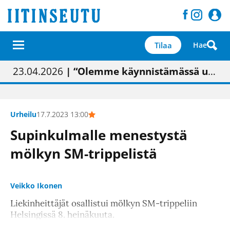
Tilaa
Hae
01.02.2026
05.02.2026
23.04.2026
| Painon vaihtumisen pitäisi näkyä hieman parempana painojäljen laatuna lehdessä
| Uudistettu kunnantalo on valoisa
| “Olemme käynnistämässä uudelleen keskustavisiotyön”
09.05.2026
| "Maalla on totuttu elämään omavaraisemmin kuin kaupungissa"
Urheilu
17.7.2023 13:00
Supinkulmalle menestystä
mölkyn SM-trippelistä
Veikko Ikonen
Liekinheittäjät osallistui mölkyn SM-trippeliin
Helsingissä 8. heinäkuuta.