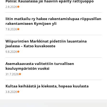
Poliisi: Kausalassa jäi haaviin epäilty rattijuoppo
2.8.2026
Iitin matkailu ry hakee rakentamislupaa riippusillan
rakentamiseen Kymijoen yli
7.8.2026
Wiipurintien Markkinat pidettiin lauantaina
Jaalassa – Katso kuvakooste
9.8.2026
Asemakaavasta valitettiin turvallisen
kouluympäristön vuoksi
31.7.2026
Kultaa keihäästä ja kiekosta, hopeaa kuulasta
3.8.2026