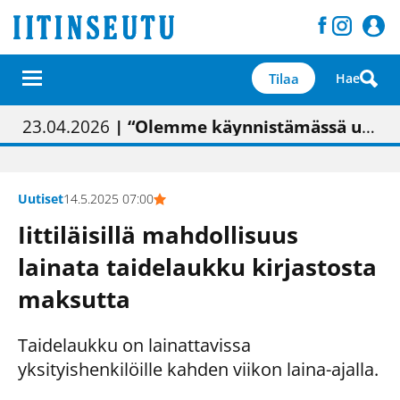
Tilaa
Hae
01.02.2026
05.02.2026
23.04.2026
| Painon vaihtumisen pitäisi näkyä hieman parempana painojäljen laatuna lehdessä
| Uudistettu kunnantalo on valoisa
| “Olemme käynnistämässä uudelleen keskustavisiotyön”
09.05.2026
| "Maalla on totuttu elämään omavaraisemmin kuin kaupungissa"
Uutiset
14.5.2025 07:00
Iittiläisillä mahdollisuus
lainata taidelaukku kirjastosta
maksutta
Taidelaukku on lainattavissa
yksityishenkilöille kahden viikon laina-ajalla.