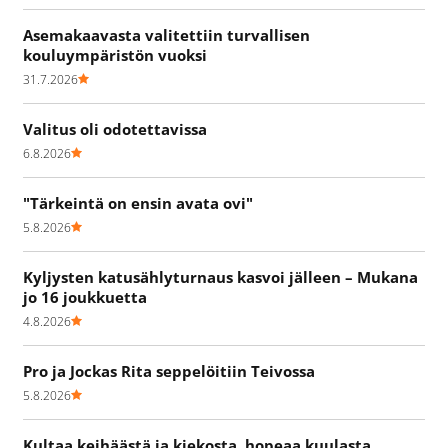
Asemakaavasta valitettiin turvallisen
kouluympäristön vuoksi
31.7.2026
Valitus oli odotettavissa
6.8.2026
"Tärkeintä on ensin avata ovi"
5.8.2026
Kyljysten katusählyturnaus kasvoi jälleen – Mukana
jo 16 joukkuetta
4.8.2026
Pro ja Jockas Rita seppelöitiin Teivossa
5.8.2026
Kultaa keihäästä ja kiekosta, hopeaa kuulasta