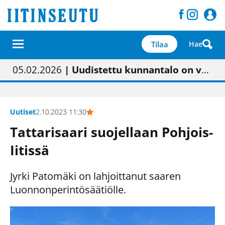
Tilaa
Hae
01.02.2026
05.02.2026
23.04.2026
| Painon vaihtumisen pitäisi näkyä hieman parempana painojäljen laatuna lehdessä
| Uudistettu kunnantalo on valoisa
| “Olemme käynnistämässä uudelleen keskustavisiotyön”
09.05.2026
| "Maalla on totuttu elämään omavaraisemmin kuin kaupungissa"
Uutiset
2.10.2023 11:30
Tattarisaari suojellaan Pohjois-
Iitissä
Jyrki Patomäki on lahjoittanut saaren
Luonnonperintösäätiölle.