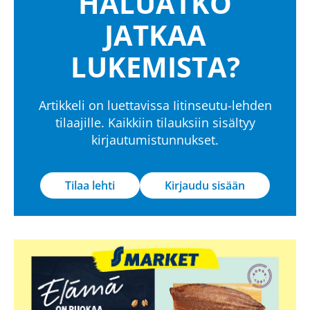
HALUATKO
JATKAA
LUKEMISTA?
Artikkeli on luettavissa Iitinseutu-lehden
tilaajille. Kaikkiin tilauksiin sisältyy
kirjautumistunnukset.
Tilaa lehti
Kirjaudu sisään