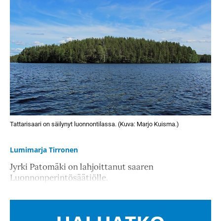
Tattarisaari on säilynyt luonnontilassa. (Kuva: Marjo Kuisma.)
Lumimarja Tirronen
Jyrki Patomäki on lahjoittanut saaren
Luonnonperintösäätiölle.