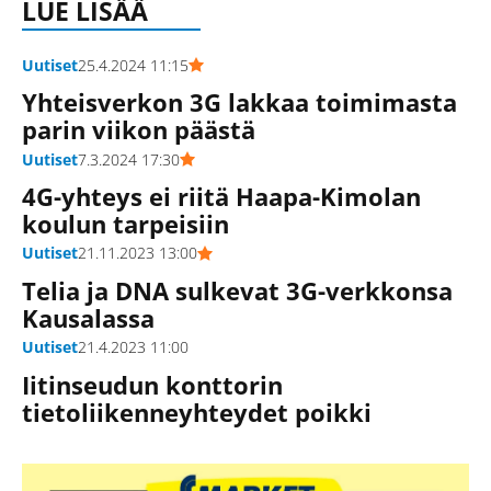
LUE LISÄÄ
Uutiset
25.4.2024 11:15
Yhteisverkon 3G lakkaa toimimasta
parin viikon päästä
Uutiset
7.3.2024 17:30
4G-yhteys ei riitä Haapa-Kimolan
koulun tarpeisiin
Uutiset
21.11.2023 13:00
Telia ja DNA sulkevat 3G-verkkonsa
Kausalassa
Uutiset
21.4.2023 11:00
Iitinseudun konttorin
tietoliikenneyhteydet poikki