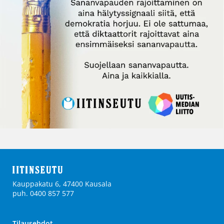
Kauppakatu 6, 47400 Kausala
puh. 0400 857 577
Tilausehdot