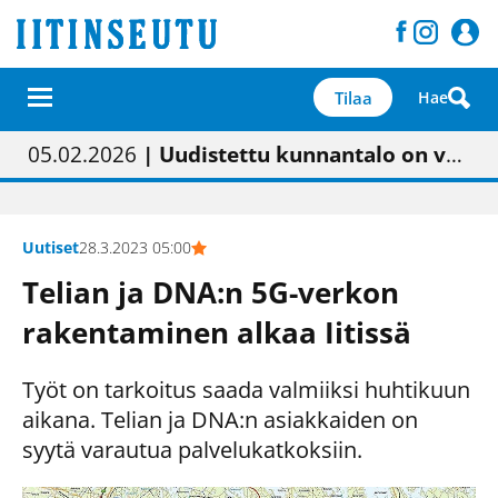
Tilaa
Hae
01.02.2026
05.02.2026
23.04.2026
| Painon vaihtumisen pitäisi näkyä hieman parempana painojäljen laatuna lehdessä
| Uudistettu kunnantalo on valoisa
| “Olemme käynnistämässä uudelleen keskustavisiotyön”
09.05.2026
| "Maalla on totuttu elämään omavaraisemmin kuin kaupungissa"
Uutiset
28.3.2023 05:00
Telian ja DNA:n 5G-verkon
rakentaminen alkaa Iitissä
Työt on tarkoitus saada valmiiksi huhtikuun
aikana. Telian ja DNA:n asiakkaiden on
syytä varautua palvelukatkoksiin.