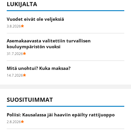
LUKIJALTA
Vuodet eivät ole veljeksiä
3.8.2026
Asemakaavasta valitettiin turvallisen
kouluympäristön vuoksi
31.7.2026
Mitä unohtui? Kuka maksaa?
14.7.2026
SUOSITUIMMAT
Poliisi: Kausalassa jäi haaviin epäilty rattijuoppo
2.8.2026