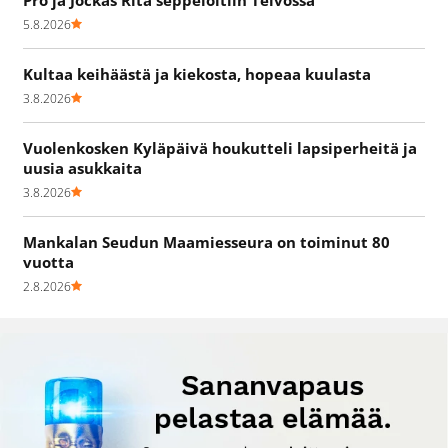
5.8.2026
Kultaa keihäästä ja kiekosta, hopeaa kuulasta
3.8.2026
Vuolenkosken Kyläpäivä houkutteli lapsiperheitä ja
uusia asukkaita
3.8.2026
Mankalan Seudun Maamiesseura on toiminut 80
vuotta
2.8.2026