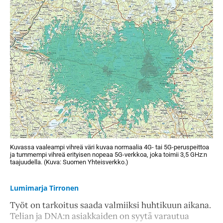
Kuvassa vaaleampi vihreä väri kuvaa normaalia 4G- tai 5G-peruspeittoa
ja tummempi vihreä erityisen nopeaa 5G-verkkoa, joka toimii 3,5 GHz:n
taajuudella. (Kuva: Suomen Yhteisverkko.)
Lumimarja Tirronen
Työt on tarkoitus saada valmiiksi huhtikuun aikana.
Telian ja DNA:n asiakkaiden on syytä varautua