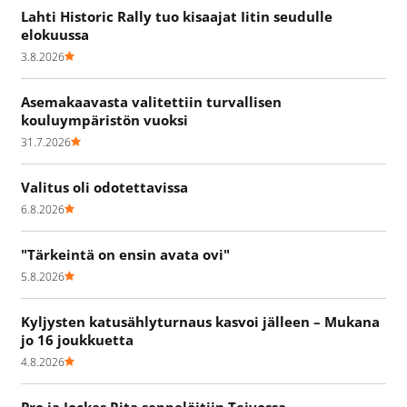
Lahti Historic Rally tuo kisaajat Iitin seudulle
elokuussa
3.8.2026
Asemakaavasta valitettiin turvallisen
kouluympäristön vuoksi
31.7.2026
Valitus oli odotettavissa
6.8.2026
"Tärkeintä on ensin avata ovi"
5.8.2026
Kyljysten katusählyturnaus kasvoi jälleen – Mukana
jo 16 joukkuetta
4.8.2026
Pro ja Jockas Rita seppelöitiin Teivossa