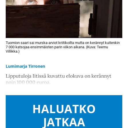
Tuomion saari sai murska-arviot kriitikoilta mutta on kerännyt kuitenkin
7 000 katsojaa ensimmäisten parin viikon aikana. (Kuva: Teemu
Villikka.)
Lumimarja Tirronen
Lipputuloja Iitissä kuvattu elokuva on kerännyt
noin 100 000 euroa.
HALUATKO
JATKAA