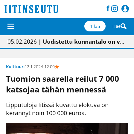
Tilaa
Hae
01.02.2026
05.02.2026
23.04.2026
| Painon vaihtumisen pitäisi näkyä hieman parempana painojäljen laatuna lehdessä
| Uudistettu kunnantalo on valoisa
| “Olemme käynnistämässä uudelleen keskustavisiotyön”
09.05.2026
| "Maalla on totuttu elämään omavaraisemmin kuin kaupungissa"
Kulttuuri
12.1.2024 12:00
Tuomion saarella reilut 7 000
katsojaa tähän mennessä
Lipputuloja Iitissä kuvattu elokuva on
kerännyt noin 100 000 euroa.