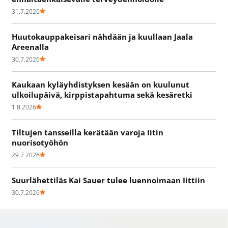
31.7.2026
Huutokauppakeisari nähdään ja kuullaan Jaala
Areenalla
30.7.2026
Kaukaan kyläyhdistyksen kesään on kuulunut
ulkoilupäivä, kirppistapahtuma sekä kesäretki
1.8.2026
Tiltujen tansseilla kerätään varoja Iitin
nuorisotyöhön
29.7.2026
Suurlähettiläs Kai Sauer tulee luennoimaan Iittiin
30.7.2026