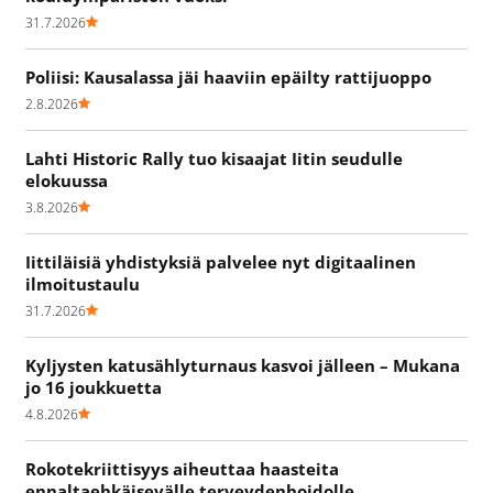
31.7.2026
Poliisi: Kausalassa jäi haaviin epäilty rattijuoppo
2.8.2026
Lahti Historic Rally tuo kisaajat Iitin seudulle
elokuussa
3.8.2026
Iittiläisiä yhdistyksiä palvelee nyt digitaalinen
ilmoitustaulu
31.7.2026
Kyljysten katusählyturnaus kasvoi jälleen – Mukana
jo 16 joukkuetta
4.8.2026
Rokotekriittisyys aiheuttaa haasteita
ennaltaehkäisevälle terveydenhoidolle