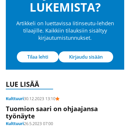
LUKEMISTA?
Artikkeli on luettavissa Iitinseutu-lehden
tilaajille. Kaikkiin tilauksiin sisältyy
kirjautumistunnukset.
Tilaa lehti
Kirjaudu sisään
LUE LISÄÄ
Kulttuuri
30.12.2023 13:10
Tuomion saari on ohjaajansa
työnäyte
Kulttuuri
26.5.2023 07:00