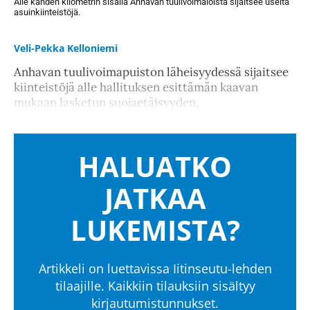
Alle kahden kilometrin sisällä Anhavan tuulivoimaloista sijaitsee useita
asuinkiinteistöjä.
Veli-Pekka Kelloniemi
Anhavan tuulivoimapuiston läheisyydessä sijaitsee
kiinteistöjä alle hallituksen esittämän kaavan
mukaan lasketun suojaetäisyyden.
HALUATKO
JATKAA
LUKEMISTA?
Artikkeli on luettavissa Iitinseutu-lehden
tilaajille. Kaikkiin tilauksiin sisältyy
kirjautumistunnukset.