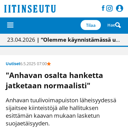
Tilaa
Hae
01.02.2026
05.02.2026
23.04.2026
| Painon vaihtumisen pitäisi näkyä hieman parempana painojäljen laatuna lehdessä
| Uudistettu kunnantalo on valoisa
| “Olemme käynnistämässä uudelleen keskustavisiotyön”
09.05.2026
| "Maalla on totuttu elämään omavaraisemmin kuin kaupungissa"
Uutiset
6.5.2025 07:00
"Anhavan osalta hanketta
jatketaan normaalisti"
Anhavan tuulivoimapuiston läheisyydessä
sijaitsee kiinteistöjä alle hallituksen
esittämän kaavan mukaan lasketun
suojaetäisyyden.