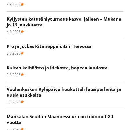
5.8.2026
Kyljysten katusählyturnaus kasvoi jälleen – Mukana
jo 16 joukkuetta
4.8.2026
Pro ja Jockas Rita seppelöitiin Teivossa
5.8.2026
Kultaa keihäästä ja kiekosta, hopeaa kuulasta
3.8.2026
Vuolenkosken Kyläpäivä houkutteli lapsiperheitä ja
uusia asukkaita
3.8.2026
Mankalan Seudun Maamiesseura on toiminut 80
vuotta
2.8.2026