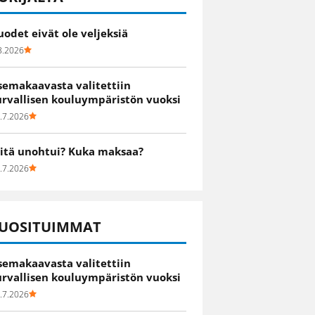
uodet eivät ole veljeksiä
8.2026
semakaavasta valitettiin
urvallisen kouluympäristön vuoksi
.7.2026
itä unohtui? Kuka maksaa?
.7.2026
UOSITUIMMAT
semakaavasta valitettiin
urvallisen kouluympäristön vuoksi
.7.2026