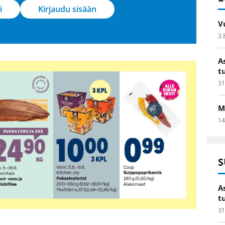
i
Kirjaudu sisään
V
3.
A
t
31
M
14
S
A
t
31