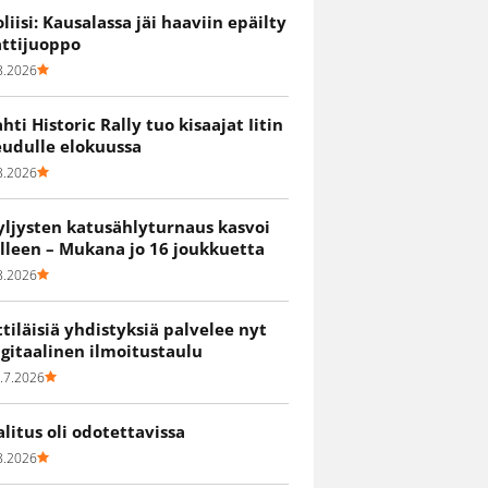
oliisi: Kausalassa jäi haaviin epäilty
attijuoppo
8.2026
ahti Historic Rally tuo kisaajat Iitin
eudulle elokuussa
8.2026
yljysten katusählyturnaus kasvoi
älleen – Mukana jo 16 joukkuetta
8.2026
ittiläisiä yhdistyksiä palvelee nyt
igitaalinen ilmoitustaulu
.7.2026
alitus oli odotettavissa
8.2026