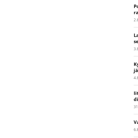
P
r
2.
L
s
3.
K
j
4.
I
d
31
V
6.