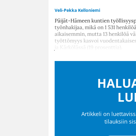
Veli-Pekka Kelloniemi
Päijät-Hämeen kuntien työllisyyspa
työnhakijaa, mikä on 1 531 henkil
aikaisemmin, mutta 13 henkilöä v
työttömyys kasvoi vuodentakaisesta
ja Kärkölässä (19 prosenttia).
HALUA
LU
Artikkeli on luettaviss
tilauksiin s