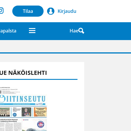
Tilaa
Kirjaudu
Hae
apalsta
laatuna lehdessä
UE NÄKÖISLEHTI