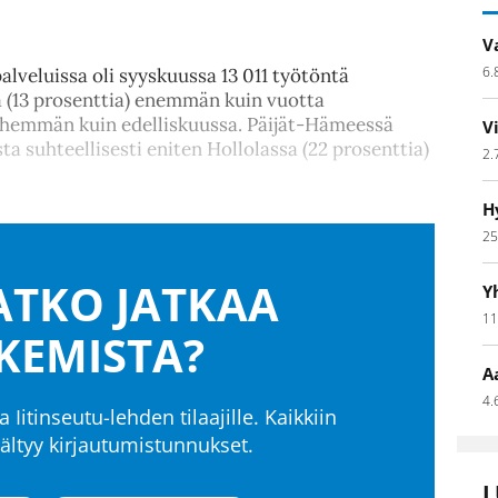
V
6.
lveluissa oli syyskuussa 13 011 työtöntä
öä (13 prosenttia) enemmän kuin vuotta
ähemmän kuin edelliskuussa. Päijät-Hämeessä
V
 suhteellisesti eniten Hollolassa (22 prosenttia)
2.
H
25
TKO JATKAA
Y
11
KEMISTA?
A
4.
a Iitinseutu-lehden tilaajille. Kaikkiin
isältyy kirjautumistunnukset.
L