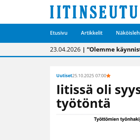
Etusivu
Artikkelit
Näköisleh
01.02.2026
05.02.2026
23.04.2026
| Painon vaihtumise
| Uudistettu kunnan
| “Olemme käynnist
09.05.2026
| "Maalla on totut
Uutiset
25.10.2025 07:00
Iitissä oli sy
työtöntä