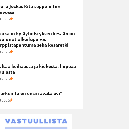
ro ja Jockas Rita seppelöitiin
eivossa
8.2026
aukaan kyläyhdistyksen kesään on
uulunut ulkoilupäivä,
irppistapahtuma sekä kesäretki
8.2026
ultaa keihäästä ja kiekosta, hopeaa
uulasta
8.2026
Tärkeintä on ensin avata ovi"
8.2026