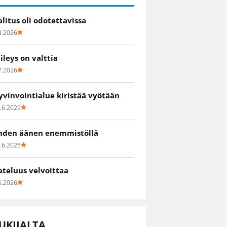
alitus oli odotettavissa
8.2026
iileys on valttia
7.2026
yvinvointialue kiristää vyötään
.6.2026
hden äänen enemmistöllä
.6.2026
ateluus velvoittaa
6.2026
UKIJALTA