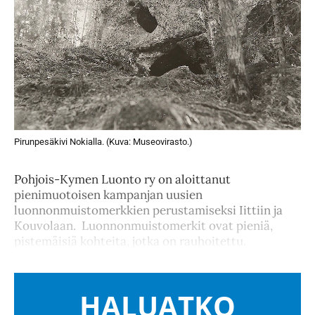
Pirunpesäkivi Nokialla. (Kuva: Museovirasto.)
Pohjois-Kymen Luonto ry on aloittanut
pienimuotoisen kampanjan uusien
luonnonmuistomerkkien perustamiseksi Iittiin ja
Kouvolaan. Luonnonmuistomerkit ovat pieniä,
pistemäisiä kohteita, jotka on rauhoitettu.
HALUATKO