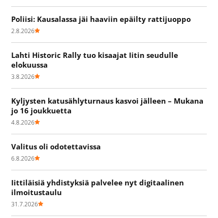
Poliisi: Kausalassa jäi haaviin epäilty rattijuoppo
2.8.2026
Lahti Historic Rally tuo kisaajat Iitin seudulle
elokuussa
3.8.2026
Kyljysten katusählyturnaus kasvoi jälleen – Mukana
jo 16 joukkuetta
4.8.2026
Valitus oli odotettavissa
6.8.2026
Iittiläisiä yhdistyksiä palvelee nyt digitaalinen
ilmoitustaulu
31.7.2026