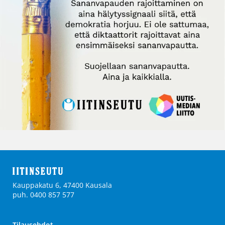
Kauppakatu 6, 47400 Kausala
puh. 0400 857 577
Tilausehdot