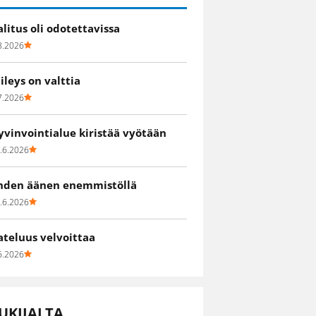
alitus oli odotettavissa
8.2026
iileys on valttia
7.2026
yvinvointialue kiristää vyötään
.6.2026
hden äänen enemmistöllä
.6.2026
ateluus velvoittaa
6.2026
UKIJALTA