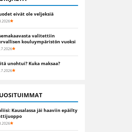
uodet eivät ole veljeksiä
8.2026
semakaavasta valitettiin
urvallisen kouluympäristön vuoksi
.7.2026
itä unohtui? Kuka maksaa?
.7.2026
UOSITUIMMAT
oliisi: Kausalassa jäi haaviin epäilty
attijuoppo
8.2026