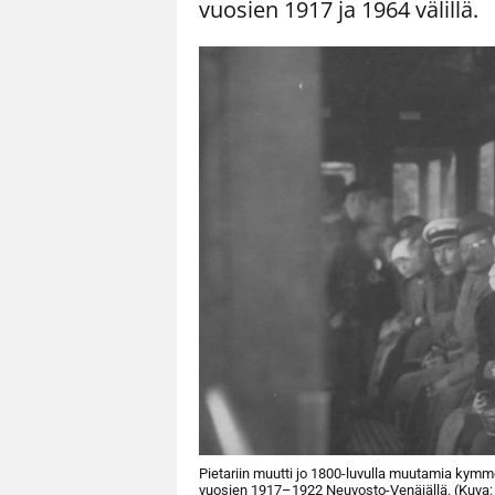
vuosien 1917 ja 1964 välillä.
Pietariin muutti jo 1800-luvulla muutamia kym
vuosien 1917–1922 Neuvosto-Venäjällä. (Kuva