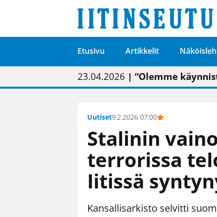
Etusivu
Artikkelit
Näköisleh
01.02.2026
05.02.2026
23.04.2026
| Painon vaihtumise
| Uudistettu kunnan
| “Olemme käynnist
09.05.2026
| "Maalla on totut
Uutiset
9.2.2026 07:00
Stalinin vain
terrorissa telo
Iitissä synty
Kansallisarkisto selvitti suo