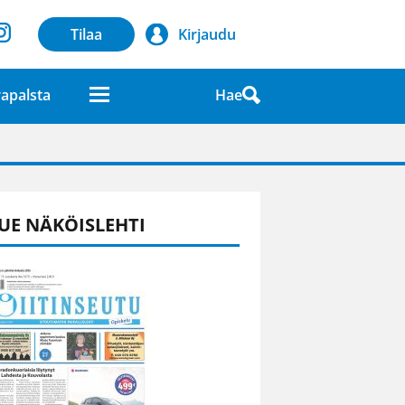
Tilaa
Kirjaudu
Hae
apalsta
laatuna lehdessä
UE NÄKÖISLEHTI