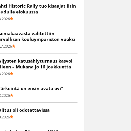
ahti Historic Rally tuo kisaajat Iitin
eudulle elokuussa
8.2026
semakaavasta valitettiin
urvallisen kouluympäristön vuoksi
.7.2026
yljysten katusählyturnaus kasvoi
älleen – Mukana jo 16 joukkuetta
8.2026
Tärkeintä on ensin avata ovi"
8.2026
alitus oli odotettavissa
8.2026