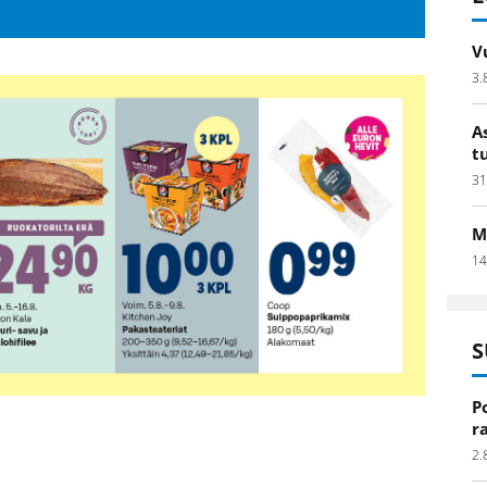
V
3.
A
t
31
M
14
S
P
r
2.