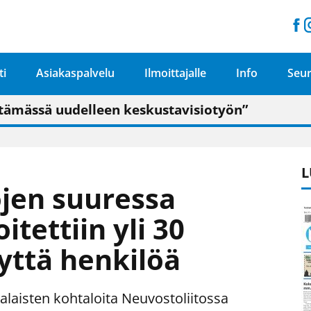
ti
Asiakaspalvelu
Ilmoittajalle
Info
Seur
n pitäisi näkyä hieman parempana painojäljen 
talo on valoisa
ämässä uudelleen keskustavisiotyön”
tu elämään omavaraisemmin kuin kaupungissa"
L
ojen suuressa
itettiin yli 30
nyttä henkilöä
malaisten kohtaloita Neuvostoliitossa