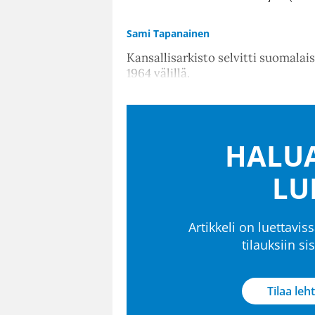
Sami Tapanainen
Kansallisarkisto selvitti suomalai
1964 välillä.
HALUA
LU
Artikkeli on luettaviss
tilauksiin s
Tilaa leht