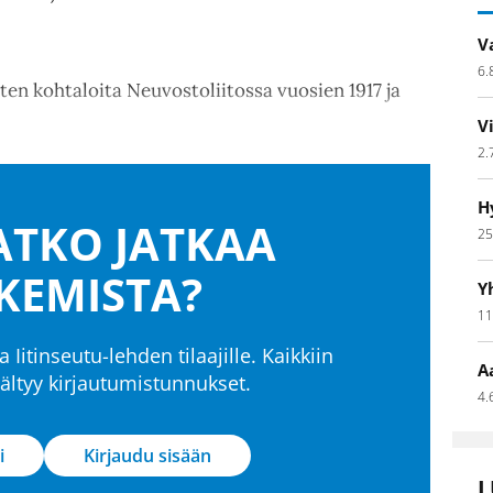
V
6.
sten kohtaloita Neuvostoliitossa vuosien 1917 ja
V
2.
H
TKO JATKAA
25
KEMISTA?
Y
11
a Iitinseutu-lehden tilaajille. Kaikkiin
A
isältyy kirjautumistunnukset.
4.
i
Kirjaudu sisään
L