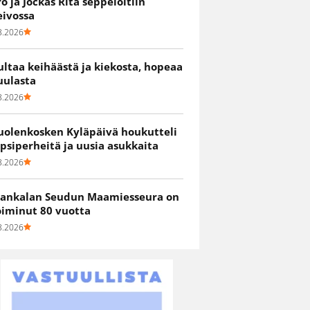
ro ja Jockas Rita seppelöitiin
eivossa
8.2026
ultaa keihäästä ja kiekosta, hopeaa
uulasta
8.2026
uolenkosken Kyläpäivä houkutteli
apsiperheitä ja uusia asukkaita
8.2026
ankalan Seudun Maamiesseura on
oiminut 80 vuotta
8.2026