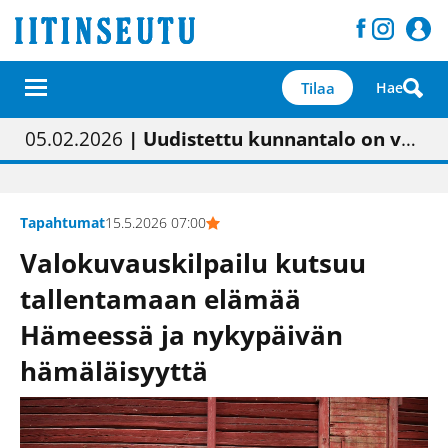
Tilaa
Hae
01.02.2026
05.02.2026
23.04.2026
| Painon vaihtumisen pitäisi näkyä hieman parempana painojäljen laatuna lehdessä
| Uudistettu kunnantalo on valoisa
| “Olemme käynnistämässä uudelleen keskustavisiotyön”
09.05.2026
| "Maalla on totuttu elämään omavaraisemmin kuin kaupungissa"
Tapahtumat
15.5.2026 07:00
Valokuvauskilpailu kutsuu
tallentamaan elämää
Hämeessä ja nykypäivän
hämäläisyyttä