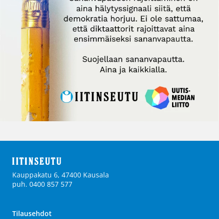
Kauppakatu 6, 47400 Kausala
puh. 0400 857 577
Tilausehdot