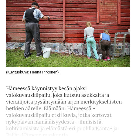
(Kuvituskuva: Henna Pirkonen)
Hämeessä käynnistyy kesän ajaksi
valokuvauskilpailu, joka kutsuu asukkaita ja
vierailijoita pysähtymään arjen merkityksellisten
hetkien äärelle. Elämääni Hämeessä -
valokuvauskilpailu etsii kuvia, jotka kertovat
nykypäivän hämäläisyydestä – ihmisistä,
kohtaamisista ja elämästä eri puolilla Kanta- ja
Päijät-Hämeen maakuntia.