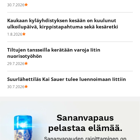
30.7.2026
Kaukaan kyläyhdistyksen kesään on kuulunut
ulkoilupäivä, kirppistapahtuma sekä kesäretki
1.8.2026
Tiltujen tansseilla kerätään varoja Iitin
nuorisotyöhön
29.7.2026
Suurlähettiläs Kai Sauer tulee luennoimaan Iittiin
30.7.2026