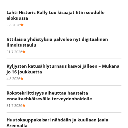
Lahti Historic Rally tuo kisaajat Iitin seudulle
elokuussa
3.8.2026
Iittiläisiä yhdistyksiä palvelee nyt digitaalinen
ilmoitustaulu
31.7.2026
Kyljysten katusählyturnaus kasvoi jälleen – Mukana
jo 16 joukkuetta
4.8.2026
Rokotekriittisyys aiheuttaa haasteita
ennaltaehkäisevälle terveydenhoidolle
31.7.2026
Huutokauppakeisari nähdään ja kuullaan Jaala
Areenalla