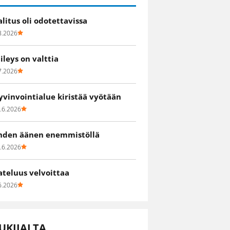
alitus oli odotettavissa
8.2026
iileys on valttia
7.2026
yvinvointialue kiristää vyötään
.6.2026
hden äänen enemmistöllä
.6.2026
ateluus velvoittaa
6.2026
UKIJALTA