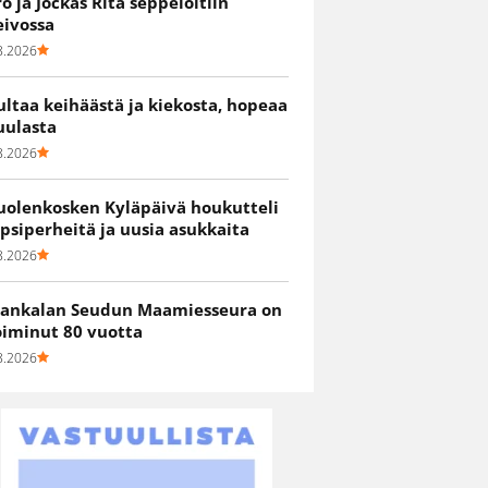
ro ja Jockas Rita seppelöitiin
eivossa
8.2026
ultaa keihäästä ja kiekosta, hopeaa
uulasta
8.2026
uolenkosken Kyläpäivä houkutteli
apsiperheitä ja uusia asukkaita
8.2026
ankalan Seudun Maamiesseura on
oiminut 80 vuotta
8.2026