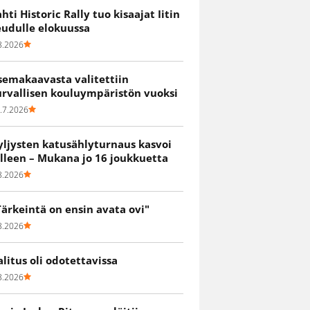
ahti Historic Rally tuo kisaajat Iitin
eudulle elokuussa
8.2026
semakaavasta valitettiin
urvallisen kouluympäristön vuoksi
.7.2026
yljysten katusählyturnaus kasvoi
älleen – Mukana jo 16 joukkuetta
8.2026
Tärkeintä on ensin avata ovi"
8.2026
alitus oli odotettavissa
8.2026