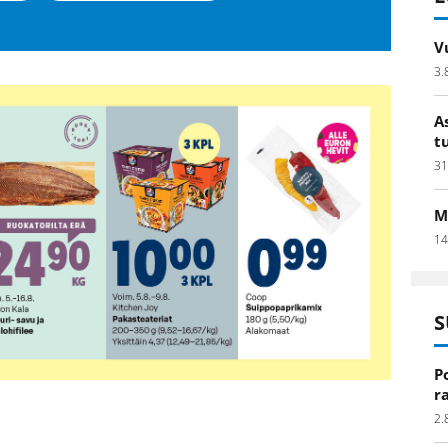
V
3.
A
t
31
M
14
S
P
r
2.