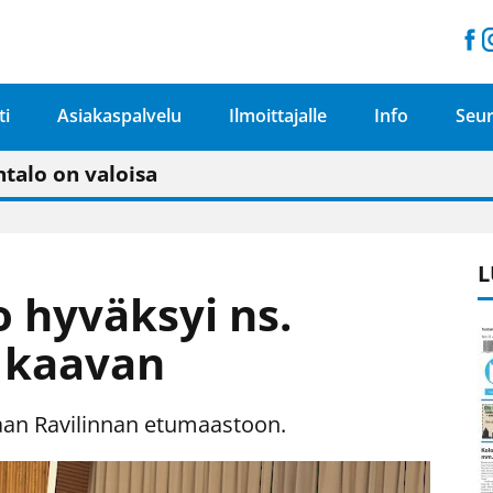
ti
Asiakaspalvelu
Ilmoittajalle
Info
Seur
n pitäisi näkyä hieman parempana painojäljen 
talo on valoisa
ämässä uudelleen keskustavisiotyön”
tu elämään omavaraisemmin kuin kaupungissa"
L
o hyväksyi ns.
 kaavan
aan Ravilinnan etumaastoon.