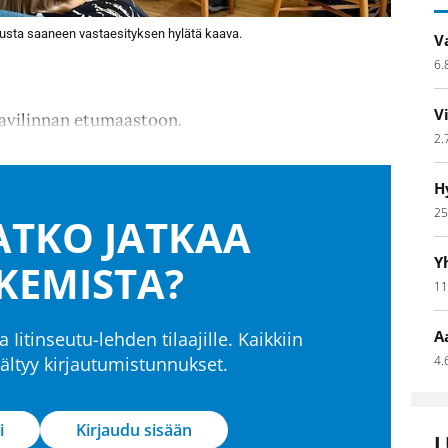
atusta saaneen vastaesityksen hylätä kaava.
V
6.
V
avilinnan etumaastoon.
2.
H
25
TKO JATKAA
Y
KEMISTA?
11
A
a Iitinseutu-lehden tilaajille. Kaikkiin
isältyy kirjautumistunnukset.
4.
i
Kirjaudu sisään
L