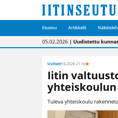
Etusivu
Artikkelit
Näköisleh
01.02.2026
05.02.2026
23.04.2026
| Painon vaihtumise
| Uudistettu kunnan
| “Olemme käynnist
09.05.2026
| "Maalla on totut
Uutiset
9.6.2026 21:16
Iitin valtuust
yhteiskoulun
Tuleva yhteiskoulu rakennet