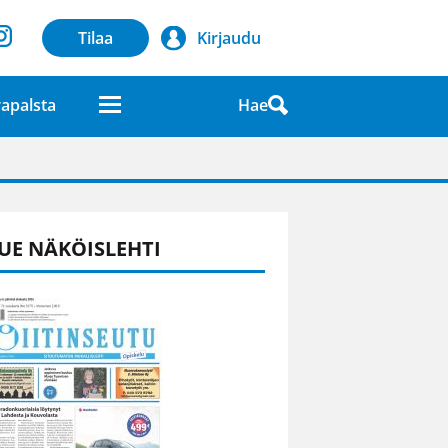
Tilaa
Kirjaudu
Hae
apalsta
laatuna lehdessä
UE NÄKÖISLEHTI