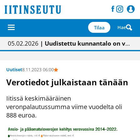
Tilaa
Hae
01.02.2026
05.02.2026
23.04.2026
| Painon vaihtumisen pitäisi näkyä hieman parempana painojäljen laatuna lehdessä
| Uudistettu kunnantalo on valoisa
| “Olemme käynnistämässä uudelleen keskustavisiotyön”
09.05.2026
| "Maalla on totuttu elämään omavaraisemmin kuin kaupungissa"
Uutiset
8.11.2023 06:00
Verotiedot julkaistaan tänään
Iitissä keskimääräinen
veronpalautussumma viime vuodelta oli
888 euroa.