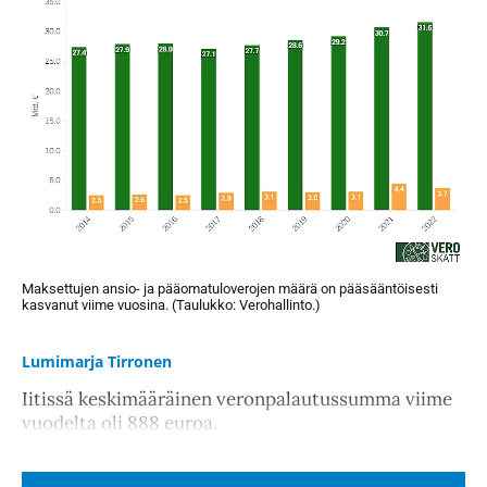
Maksettujen ansio- ja pääomatuloverojen määrä on pääsääntöisesti
kasvanut viime vuosina. (Taulukko: Verohallinto.)
Lumimarja Tirronen
Iitissä keskimääräinen veronpalautussumma viime
vuodelta oli 888 euroa.