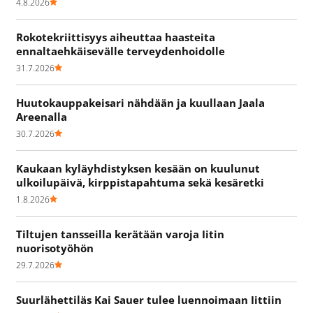
4.8.2026
Rokotekriittisyys aiheuttaa haasteita
ennaltaehkäisevälle terveydenhoidolle
31.7.2026
Huutokauppakeisari nähdään ja kuullaan Jaala
Areenalla
30.7.2026
Kaukaan kyläyhdistyksen kesään on kuulunut
ulkoilupäivä, kirppistapahtuma sekä kesäretki
1.8.2026
Tiltujen tansseilla kerätään varoja Iitin
nuorisotyöhön
29.7.2026
Suurlähettiläs Kai Sauer tulee luennoimaan Iittiin