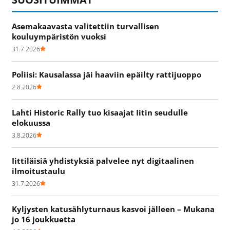
Asemakaavasta valitettiin turvallisen
kouluympäristön vuoksi
31.7.2026
Poliisi: Kausalassa jäi haaviin epäilty rattijuoppo
2.8.2026
Lahti Historic Rally tuo kisaajat Iitin seudulle
elokuussa
3.8.2026
Iittiläisiä yhdistyksiä palvelee nyt digitaalinen
ilmoitustaulu
31.7.2026
Kyljysten katusählyturnaus kasvoi jälleen – Mukana
jo 16 joukkuetta