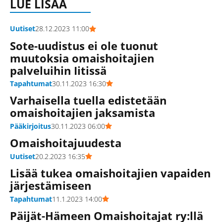
LUE LISÄÄ
Uutiset
28.12.2023 11:00
Sote-uudistus ei ole tuonut
muutoksia omaishoitajien
palveluihin Iitissä
Tapahtumat
30.11.2023 16:30
Varhaisella tuella edistetään
omaishoitajien jaksamista
Pääkirjoitus
30.11.2023 06:00
Omaishoitajuudesta
Uutiset
20.2.2023 16:35
Lisää tukea omaishoitajien vapaiden
järjestämiseen
Tapahtumat
11.1.2023 14:00
Päijät-Hämeen Omaishoitajat ry:llä