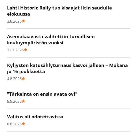
Lahti Historic Rally tuo kisaajat Iitin seudulle
elokuussa
3.8.2026
Asemakaavasta valitettiin turvallisen
kouluympäristön vuoksi
31.7.2026
Kyljysten katusählyturnaus kasvoi jälleen – Mukana
jo 16 joukkuetta
4.8.2026
"Tärkeintä on ensin avata ovi"
5.8.2026
Valitus oli odotettavissa
6.8.2026