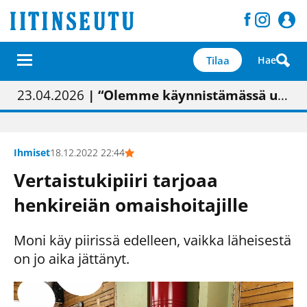
Tilaa
Hae
01.02.2026
05.02.2026
23.04.2026
| Painon vaihtumisen pitäisi näkyä hieman parempana painojäljen laatuna lehdessä
| Uudistettu kunnantalo on valoisa
| “Olemme käynnistämässä uudelleen keskustavisiotyön”
09.05.2026
| "Maalla on totuttu elämään omavaraisemmin kuin kaupungissa"
Ihmiset
18.12.2022 22:44
Vertaistukipiiri tarjoaa
henkireiän omaishoitajille
Moni käy piirissä edelleen, vaikka läheisestä
on jo aika jättänyt.