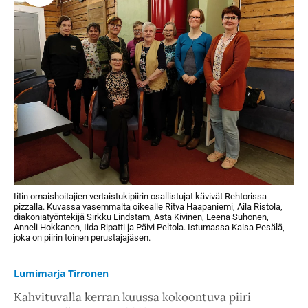
Iitin omaishoitajien vertaistukipiirin osallistujat kävivät Rehtorissa
pizzalla. Kuvassa vasemmalta oikealle Ritva Haapaniemi, Aila Ristola,
diakoniatyöntekijä Sirkku Lindstam, Asta Kivinen, Leena Suhonen,
Anneli Hokkanen, Iida Ripatti ja Päivi Peltola. Istumassa Kaisa Pesälä,
joka on piirin toinen perustajajäsen.
Lumimarja Tirronen
Kahvituvalla kerran kuussa kokoontuva piiri