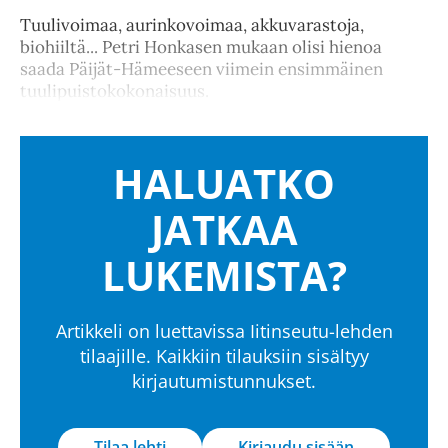
Tuulivoimaa, aurinkovoimaa, akkuvarastoja,
biohiiltä... Petri Honkasen mukaan olisi hienoa
saada Päijät-Hämeeseen viimein ensimmäinen
tuulipuistokokonaisuus.
HALUATKO
JATKAA
LUKEMISTA?
Artikkeli on luettavissa Iitinseutu-lehden
tilaajille. Kaikkiin tilauksiin sisältyy
kirjautumistunnukset.
Tilaa lehti
Kirjaudu sisään