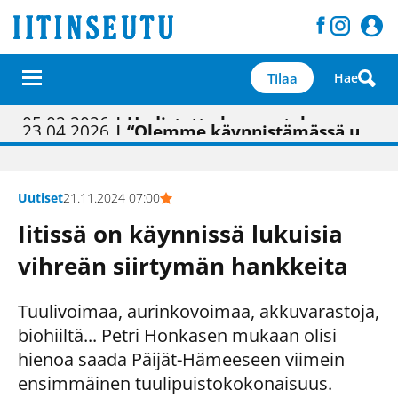
Tilaa
Hae
01.02.2026
05.02.2026
23.04.2026
| Painon vaihtumisen pitäisi näkyä hieman parempana painojäljen laatuna lehdessä
| Uudistettu kunnantalo on valoisa
| “Olemme käynnistämässä uudelleen keskustavisiotyön”
09.05.2026
| "Maalla on totuttu elämään omavaraisemmin kuin kaupungissa"
Uutiset
21.11.2024 07:00
Iitissä on käynnissä lukuisia
vihreän siirtymän hankkeita
Tuulivoimaa, aurinkovoimaa, akkuvarastoja,
biohiiltä... Petri Honkasen mukaan olisi
hienoa saada Päijät-Hämeeseen viimein
ensimmäinen tuulipuistokokonaisuus.