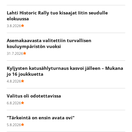
Lahti Historic Rally tuo kisaajat Iitin seudulle
elokuussa
3.8.2026
Asemakaavasta valitettiin turvallisen
kouluympäristön vuoksi
31.7.2026
Kyljysten katusählyturnaus kasvoi jälleen – Mukana
jo 16 joukkuetta
4.8.2026
Valitus oli odotettavissa
6.8.2026
"Tärkeintä on ensin avata ovi"
5.8.2026