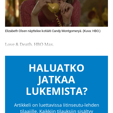
Elizabeth Olsen näyttelee kotiäiti Candy Montgomeryä. (Kuva: HBO.)
Love & Death. HBO Max.
HALUATKO
JATKAA
LUKEMISTA?
Artikkeli on luettavissa Iitinseutu-lehden
tilaajille. Kaikkiin tilauksiin sisältyy