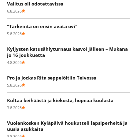
Valitus oli odotettavissa
6.8.2026
"Tärkeintä on ensin avata ovi"
5.8.2026
Kyljysten katusählyturnaus kasvoi jälleen – Mukana
jo 16 joukkuetta
4.8.2026
Pro ja Jockas Rita seppelöitiin Teivossa
5.8.2026
Kultaa keihäästä ja kiekosta, hopeaa kuulasta
3.8.2026
Vuolenkosken Kyläpäivä houkutteli lapsiperheitä ja
uusia asukkaita
3.8.2026