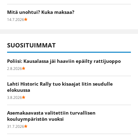
Mitä unohtui? Kuka maksaa?
14.7.2026
SUOSITUIMMAT
Poliisi: Kausalassa jäi haaviin epäilty rattijuoppo
2.8.2026
Lahti Historic Rally tuo kisaajat Iitin seudulle
elokuussa
3.8.2026
Asemakaavasta valitettiin turvallisen
kouluympäristön vuoksi
31.7.2026