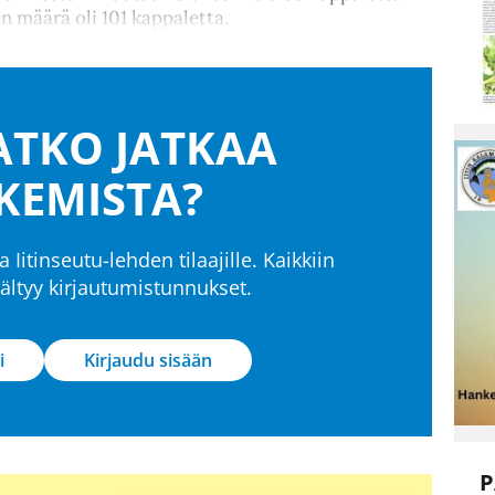
 määrä oli 101 kappaletta.
TKO JATKAA
KEMISTA?
a Iitinseutu-lehden tilaajille. Kaikkiin
isältyy kirjautumistunnukset.
i
Kirjaudu sisään
P