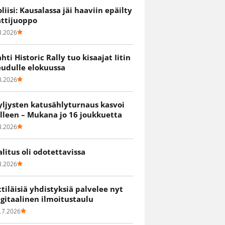
oliisi: Kausalassa jäi haaviin epäilty
attijuoppo
8.2026
ahti Historic Rally tuo kisaajat Iitin
eudulle elokuussa
8.2026
yljysten katusählyturnaus kasvoi
älleen – Mukana jo 16 joukkuetta
8.2026
alitus oli odotettavissa
8.2026
ittiläisiä yhdistyksiä palvelee nyt
igitaalinen ilmoitustaulu
.7.2026