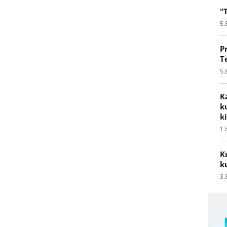
"
5.
P
T
5.
K
k
k
1.
K
k
3.