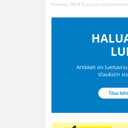
Vuonna 2024 hautaan siunaamisten
HALUA
LU
Artikkeli on luettaviss
tilauksiin s
Tilaa leht