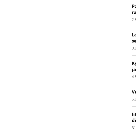
P
r
2.
L
s
3.
K
j
4.
V
6.
I
d
31