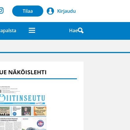
Tilaa
Kirjaudu
Hae
apalsta
laatuna lehdessä
UE NÄKÖISLEHTI