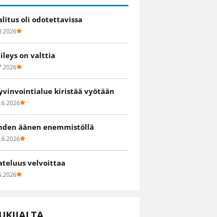
alitus oli odotettavissa
8.2026
iileys on valttia
7.2026
yvinvointialue kiristää vyötään
.6.2026
hden äänen enemmistöllä
.6.2026
ateluus velvoittaa
6.2026
UKIJALTA