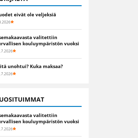
uodet eivät ole veljeksiä
8.2026
semakaavasta valitettiin
urvallisen kouluympäristön vuoksi
.7.2026
itä unohtui? Kuka maksaa?
.7.2026
UOSITUIMMAT
semakaavasta valitettiin
urvallisen kouluympäristön vuoksi
.7.2026