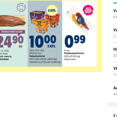
V
6.
V
2.
H
25
Y
11
A
4.
L