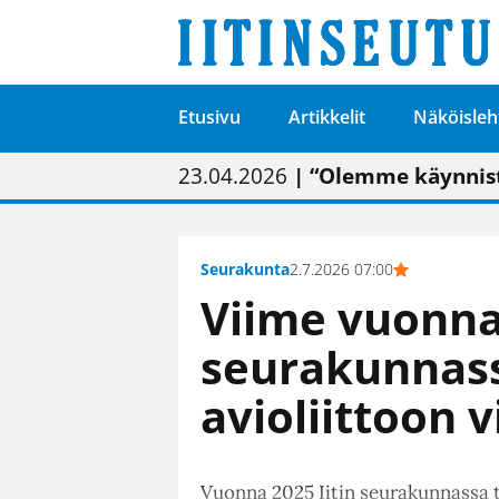
Etusivu
Artikkelit
Näköisleh
01.02.2026
05.02.2026
23.04.2026
| Painon vaihtumise
| Uudistettu kunnan
| “Olemme käynnist
09.05.2026
| "Maalla on totut
Seurakunta
2.7.2026 07:00
Viime vuonna 
seurakunnass
avioliittoon 
Vuonna 2025 Iitin seurakunnassa t