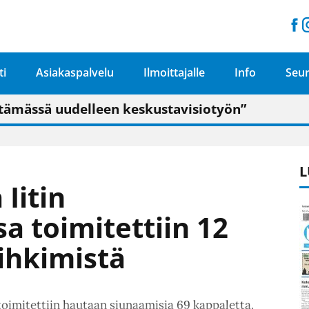
ti
Asiakaspalvelu
Ilmoittajalle
Info
Seur
n pitäisi näkyä hieman parempana painojäljen 
talo on valoisa
ämässä uudelleen keskustavisiotyön”
tu elämään omavaraisemmin kuin kaupungissa"
L
Iitin
a toimitettiin 12
vihkimistä
oimitettiin hautaan siunaamisia 69 kappaletta.