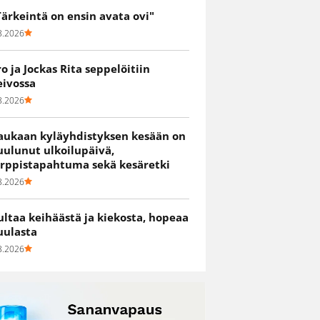
Tärkeintä on ensin avata ovi"
8.2026
ro ja Jockas Rita seppelöitiin
eivossa
8.2026
aukaan kyläyhdistyksen kesään on
uulunut ulkoilupäivä,
irppistapahtuma sekä kesäretki
8.2026
ultaa keihäästä ja kiekosta, hopeaa
uulasta
8.2026