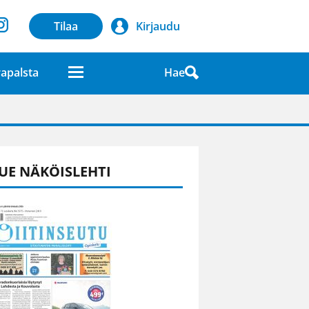
Tilaa
Kirjaudu
Hae
apalsta
laatuna lehdessä
UE NÄKÖISLEHTI