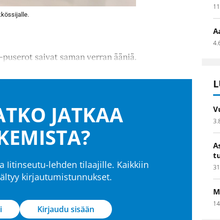
11
kössijalle.
A
4.
-puserot saivat saman verran ääniä.
L
TKO JATKAA
V
3.
KEMISTA?
A
t
a Iitinseutu-lehden tilaajille. Kaikkiin
31
isältyy kirjautumistunnukset.
M
14
i
Kirjaudu sisään