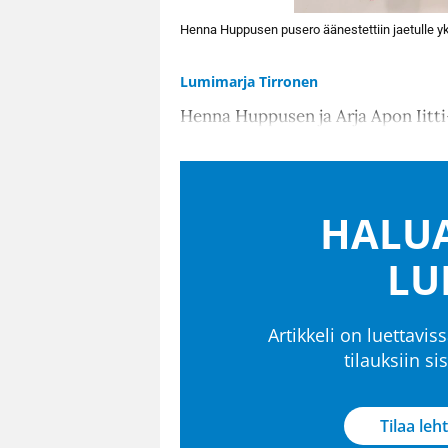
Henna Huppusen pusero äänestettiin jaetulle yk
Lumimarja Tirronen
Henna Huppusen ja Arja Apon Iitti
HALUA
LU
Artikkeli on luettaviss
tilauksiin s
Tilaa leht