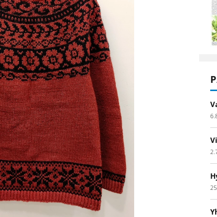
P
V
6.
V
2.
H
25
Y