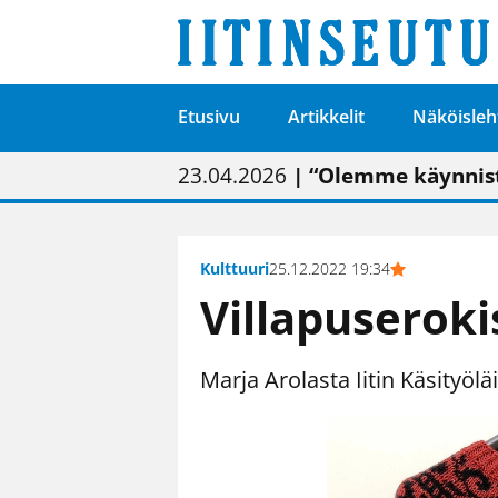
Etusivu
Artikkelit
Näköisleh
01.02.2026
05.02.2026
23.04.2026
| Painon vaihtumise
| Uudistettu kunnan
| “Olemme käynnist
09.05.2026
| "Maalla on totut
Kulttuuri
25.12.2022 19:34
Villapuseroki
Marja Arolasta Iitin Käsityölä