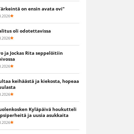
Tärkeintä on ensin avata ovi"
8.2026
alitus oli odotettavissa
8.2026
ro ja Jockas Rita seppelöitiin
eivossa
8.2026
ultaa keihäästä ja kiekosta, hopeaa
uulasta
8.2026
uolenkosken Kyläpäivä houkutteli
apsiperheitä ja uusia asukkaita
8.2026