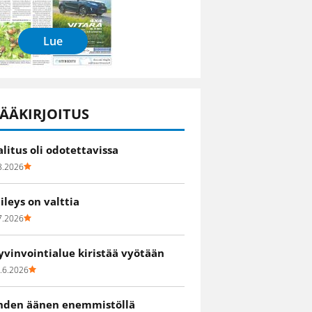
Lue
ÄÄKIRJOITUS
alitus oli odotettavissa
8.2026
iileys on valttia
7.2026
yvinvointialue kiristää vyötään
.6.2026
hden äänen enemmistöllä