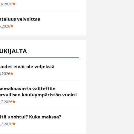
.6.2026
ateluus velvoittaa
6.2026
UKIJALTA
uodet eivät ole veljeksiä
8.2026
semakaavasta valitettiin
urvallisen kouluympäristön vuoksi
.7.2026
itä unohtui? Kuka maksaa?
.7.2026