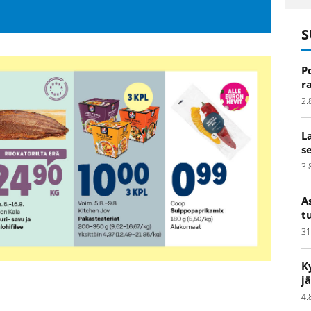
S
P
r
2.
L
s
3.
A
t
31
K
j
4.