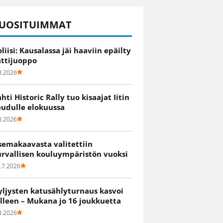
UOSITUIMMAT
oliisi: Kausalassa jäi haaviin epäilty
attijuoppo
8.2026
ahti Historic Rally tuo kisaajat Iitin
eudulle elokuussa
8.2026
semakaavasta valitettiin
urvallisen kouluympäristön vuoksi
.7.2026
yljysten katusählyturnaus kasvoi
älleen – Mukana jo 16 joukkuetta
8.2026