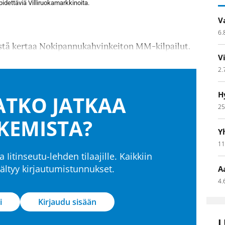
 pidettäviä Villiruokamarkkinoita.
V
6.
stä kertaa Nokipannukahvinkeiton MM-kilpailut.
V
2.
H
TKO JATKAA
25
KEMISTA?
Y
11
a Iitinseutu-lehden tilaajille. Kaikkiin
isältyy kirjautumistunnukset.
A
4.
i
Kirjaudu sisään
L