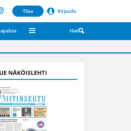
Tilaa
Kirjaudu
Hae
apalsta
laatuna lehdessä
UE NÄKÖISLEHTI