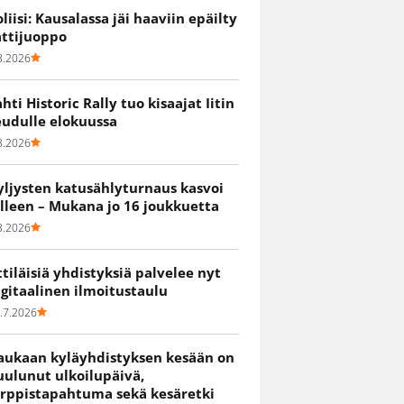
oliisi: Kausalassa jäi haaviin epäilty
attijuoppo
8.2026
ahti Historic Rally tuo kisaajat Iitin
eudulle elokuussa
8.2026
yljysten katusählyturnaus kasvoi
älleen – Mukana jo 16 joukkuetta
8.2026
ittiläisiä yhdistyksiä palvelee nyt
igitaalinen ilmoitustaulu
.7.2026
aukaan kyläyhdistyksen kesään on
uulunut ulkoilupäivä,
irppistapahtuma sekä kesäretki