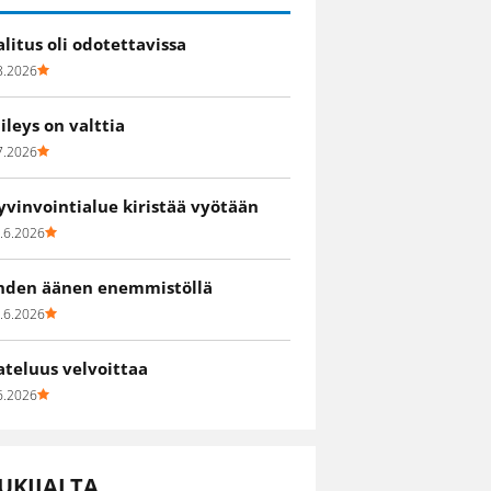
alitus oli odotettavissa
8.2026
iileys on valttia
7.2026
yvinvointialue kiristää vyötään
.6.2026
hden äänen enemmistöllä
.6.2026
ateluus velvoittaa
6.2026
UKIJALTA