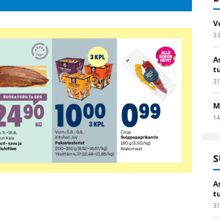
V
3.
A
t
31
M
14
S
A
t
31