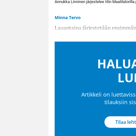
Annukka Linninen järjestelee Iitin Maatilatorilla
Minna Tervo
Lauantaina järjestetään ensimmäi
HALUA
LU
Artikkeli on luettaviss
tilauksiin s
Tilaa leht