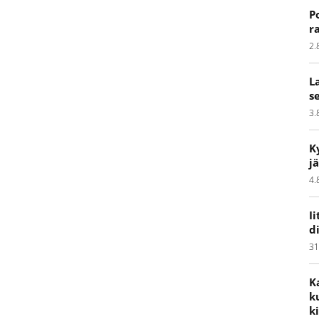
P
r
2.
L
s
3.
K
j
4.
I
d
31
K
k
k