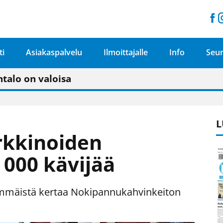
ti
Asiakaspalvelu
Ilmoittajalle
Info
Seur
n pitäisi näkyä hieman parempana painojäljen 
talo on valoisa
ämässä uudelleen keskustavisiotyön”
tu elämään omavaraisemmin kuin kaupungissa"
L
rkkinoiden
 000 kävijää
immäistä kertaa Nokipannukahvinkeiton