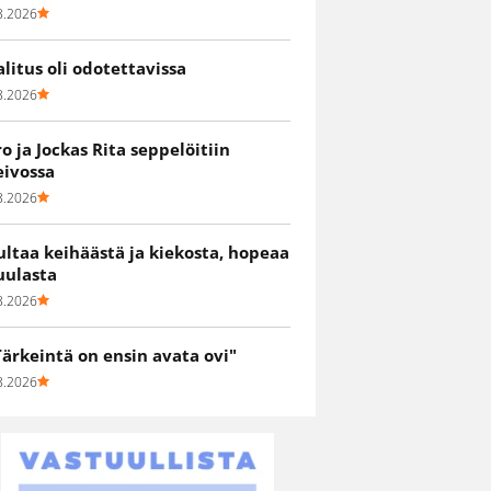
8.2026
alitus oli odotettavissa
8.2026
ro ja Jockas Rita seppelöitiin
eivossa
8.2026
ultaa keihäästä ja kiekosta, hopeaa
uulasta
8.2026
Tärkeintä on ensin avata ovi"
8.2026