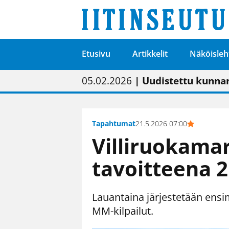
Etusivu
Artikkelit
Näköisleh
01.02.2026
05.02.2026
23.04.2026
| Painon vaihtumise
| Uudistettu kunnan
| “Olemme käynnist
09.05.2026
| "Maalla on totut
Tapahtumat
21.5.2026 07:00
Villiruokama
tavoitteena 2
Lauantaina järjestetään ens
MM-kilpailut.