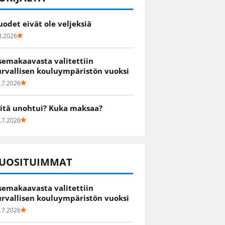
uodet eivät ole veljeksiä
8.2026
semakaavasta valitettiin
urvallisen kouluympäristön vuoksi
.7.2026
itä unohtui? Kuka maksaa?
.7.2026
UOSITUIMMAT
semakaavasta valitettiin
urvallisen kouluympäristön vuoksi
.7.2026