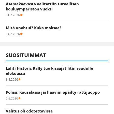
Asemakaavasta valitettiin turvallisen
kouluympäristön vuoksi
31.7.2026
Mitä unohtui? Kuka maksaa?
14.7.2026
SUOSITUIMMAT
Lahti Historic Rally tuo kisaajat Iitin seudulle
elokuussa
3.8.2026
Poliisi: Kausalassa jäi haaviin epäilty rattijuoppo
2.8.2026
Valitus oli odotettavissa