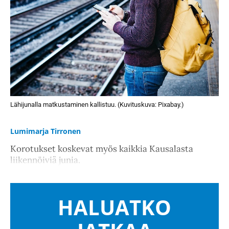
Lähijunalla matkustaminen kallistuu. (Kuvituskuva: Pixabay.)
Lumimarja Tirronen
Korotukset koskevat myös kaikkia Kausalasta
liikennöiviä junia.
HALUATKO