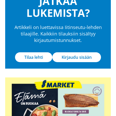
JATKAA
LUKEMISTA?
Artikkeli on luettavissa Iitinseutu-lehden
tilaajille. Kaikkiin tilauksiin sisältyy
kirjautumistunnukset.
Tilaa lehti
Kirjaudu sisään