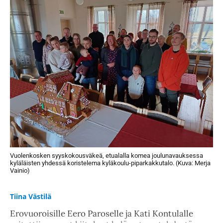
Vuolenkosken syyskokousväkeä, etualalla komea joulunavauksessa
kyläläisten yhdessä koristelema kyläkoulu-piparkakkutalo. (Kuva: Merja
Vainio)
Tiina Västilä
Erovuoroisille Eero Paroselle ja Kati Kontulalle