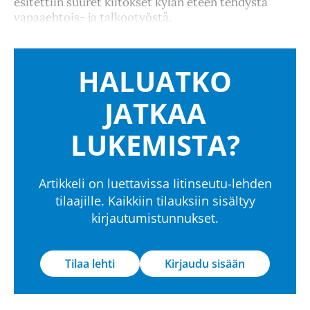
esitettiin suuret kiitokset kylän eteen tehdystä
vapaaehtois- ja talkootyöstä.
HALUATKO
JATKAA
LUKEMISTA?
Artikkeli on luettavissa Iitinseutu-lehden
tilaajille. Kaikkiin tilauksiin sisältyy
kirjautumistunnukset.
Tilaa lehti
Kirjaudu sisään