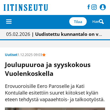
Tilaa
Hae
01.02.2026
05.02.2026
23.04.2026
| Painon vaihtumisen pitäisi näkyä hieman parempana painojäljen laatuna lehdessä
| Uudistettu kunnantalo on valoisa
| “Olemme käynnistämässä uudelleen keskustavisiotyön”
09.05.2026
| "Maalla on totuttu elämään omavaraisemmin kuin kaupungissa"
Uutiset
1.12.2025 09:03
Joulupuuroa ja syyskokous
Vuolenkoskella
Erovuoroisille Eero Paroselle ja Kati
Kontulalle esitettiin suuret kiitokset kylän
eteen tehdystä vapaaehtois- ja talkootyöstä.