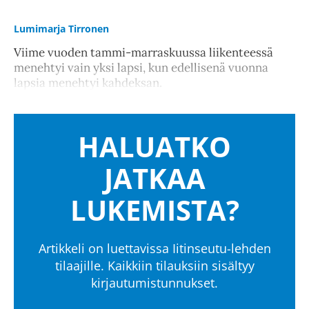
Lumimarja Tirronen
Viime vuoden tammi-marraskuussa liikenteessä
menehtyi vain yksi lapsi, kun edellisenä vuonna
lapsia menehtyi kahdeksan.
HALUATKO
JATKAA
LUKEMISTA?
Artikkeli on luettavissa Iitinseutu-lehden
tilaajille. Kaikkiin tilauksiin sisältyy
kirjautumistunnukset.