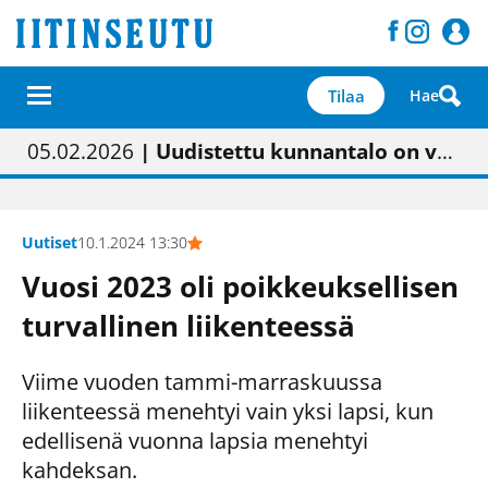
Tilaa
Hae
01.02.2026
05.02.2026
23.04.2026
| Painon vaihtumisen pitäisi näkyä hieman parempana painojäljen laatuna lehdessä
| Uudistettu kunnantalo on valoisa
| “Olemme käynnistämässä uudelleen keskustavisiotyön”
09.05.2026
| "Maalla on totuttu elämään omavaraisemmin kuin kaupungissa"
Uutiset
10.1.2024 13:30
Vuosi 2023 oli poikkeuksellisen
turvallinen liikenteessä
Viime vuoden tammi-marraskuussa
liikenteessä menehtyi vain yksi lapsi, kun
edellisenä vuonna lapsia menehtyi
kahdeksan.