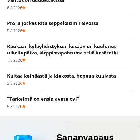
6.8.2026
Pro ja Jockas Rita seppelöitiin Teivossa
5.8.2026
Kaukaan kyläyhdistyksen kesään on kuulunut
ulkoilupäivä, kirppistapahtuma sekä kesäretki
1.8.2026
Kultaa keihäästä ja kiekosta, hopeaa kuulasta
3.8.2026
"Tärkeintä on ensin avata ovi"
5.8.2026