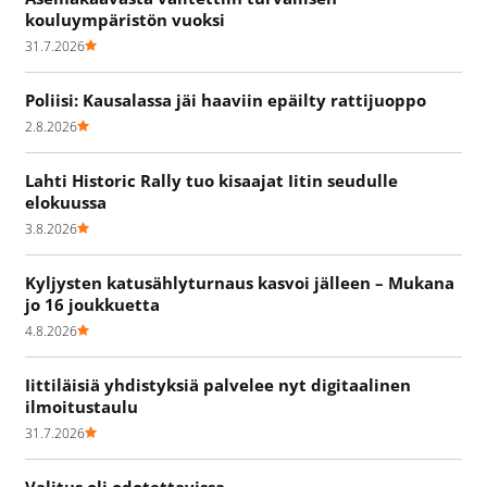
kouluympäristön vuoksi
31.7.2026
Poliisi: Kausalassa jäi haaviin epäilty rattijuoppo
2.8.2026
Lahti Historic Rally tuo kisaajat Iitin seudulle
elokuussa
3.8.2026
Kyljysten katusählyturnaus kasvoi jälleen – Mukana
jo 16 joukkuetta
4.8.2026
Iittiläisiä yhdistyksiä palvelee nyt digitaalinen
ilmoitustaulu
31.7.2026
Valitus oli odotettavissa