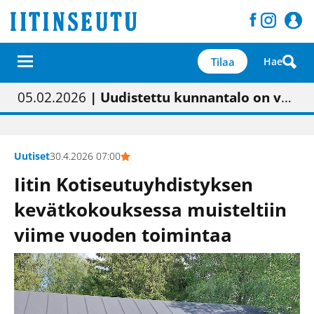
Tilaa
Hae
01.02.2026
05.02.2026
23.04.2026
| Painon vaihtumisen pitäisi näkyä hieman parempana painojäljen laatuna lehdessä
| Uudistettu kunnantalo on valoisa
| “Olemme käynnistämässä uudelleen keskustavisiotyön”
09.05.2026
| "Maalla on totuttu elämään omavaraisemmin kuin kaupungissa"
Uutiset
30.4.2026 07:00
Iitin Kotiseutuyhdistyksen
kevätkokouksessa muisteltiin
viime vuoden toimintaa