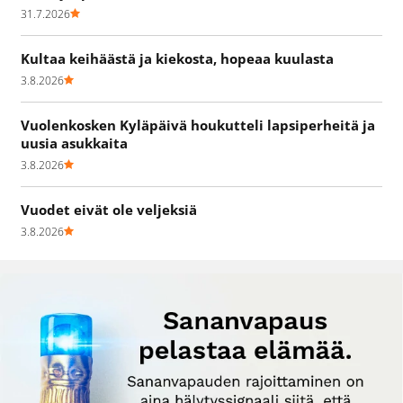
31.7.2026
Kultaa keihäästä ja kiekosta, hopeaa kuulasta
3.8.2026
Vuolenkosken Kyläpäivä houkutteli lapsiperheitä ja
uusia asukkaita
3.8.2026
Vuodet eivät ole veljeksiä
3.8.2026