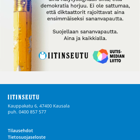
Kauppakatu 6, 47400 Kausala
puh. 0400 857 577
Tilausehdot
Tietosuojaseloste