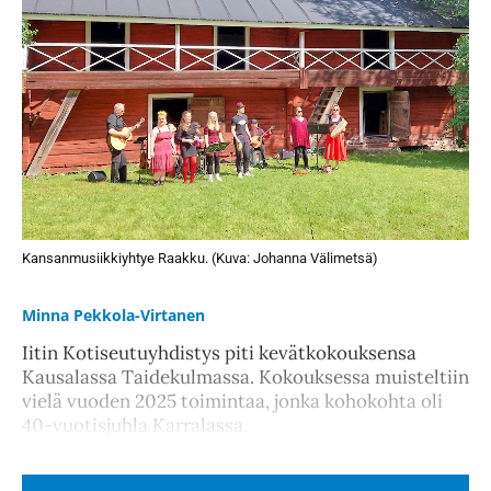
Kansanmusiikkiyhtye Raakku. (Kuva: Johanna Välimetsä)
Minna Pekkola-Virtanen
Iitin Kotiseutuyhdistys piti kevätkokouksensa
Kausalassa Taidekulmassa. Kokouksessa muisteltiin
vielä vuoden 2025 toimintaa, jonka kohokohta oli
40-vuotisjuhla Karralassa.