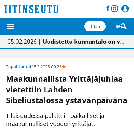
Tilaa
Hae
01.02.2026
05.02.2026
23.04.2026
| Painon vaihtumisen pitäisi näkyä hieman parempana painojäljen laatuna lehdessä
| Uudistettu kunnantalo on valoisa
| “Olemme käynnistämässä uudelleen keskustavisiotyön”
09.05.2026
| "Maalla on totuttu elämään omavaraisemmin kuin kaupungissa"
Tapahtumat
15.2.2025 09:26
Maakunnallista Yrittäjäjuhlaa
vietettiin Lahden
Sibeliustalossa ystävänpäivänä
Tilaisuudessa palkittiin paikalliset ja
maakunnalliset vuoden yrittäjät.