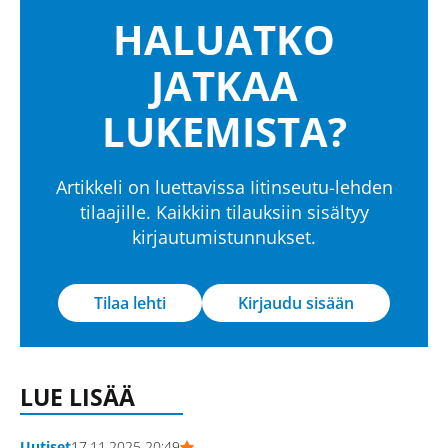
HALUATKO
JATKAA
LUKEMISTA?
Artikkeli on luettavissa Iitinseutu-lehden
tilaajille. Kaikkiin tilauksiin sisältyy
kirjautumistunnukset.
Tilaa lehti
Kirjaudu sisään
LUE LISÄÄ
Uutiset
17.11.2025 20:49