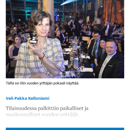
Tältä se Iitin vuoden yrittäjän pokaali näyttää.
Veli-Pekka Kelloniemi
Tilaisuudessa palkittiin paikalliset ja
maakunnalliset vuoden yrittäjät.