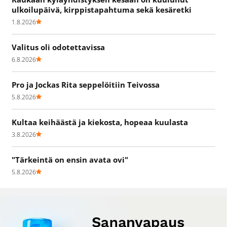
ulkoilupäivä, kirppistapahtuma sekä kesäretki
1.8.2026
Valitus oli odotettavissa
6.8.2026
Pro ja Jockas Rita seppelöitiin Teivossa
5.8.2026
Kultaa keihäästä ja kiekosta, hopeaa kuulasta
3.8.2026
"Tärkeintä on ensin avata ovi"
5.8.2026