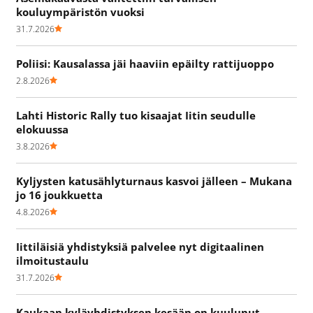
kouluympäristön vuoksi
31.7.2026
Poliisi: Kausalassa jäi haaviin epäilty rattijuoppo
2.8.2026
Lahti Historic Rally tuo kisaajat Iitin seudulle
elokuussa
3.8.2026
Kyljysten katusählyturnaus kasvoi jälleen – Mukana
jo 16 joukkuetta
4.8.2026
Iittiläisiä yhdistyksiä palvelee nyt digitaalinen
ilmoitustaulu
31.7.2026
Kaukaan kyläyhdistyksen kesään on kuulunut