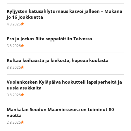
Kyljysten katusählyturnaus kasvoi jälleen – Mukana
jo 16 joukkuetta
4.8.2026
Pro ja Jockas Rita seppelöitiin Teivossa
5.8.2026
Kultaa keihäästä ja kiekosta, hopeaa kuulasta
3.8.2026
Vuolenkosken Kyläpäivä houkutteli lapsiperheitä ja
uusia asukkaita
3.8.2026
Mankalan Seudun Maamiesseura on toiminut 80
vuotta
2.8.2026