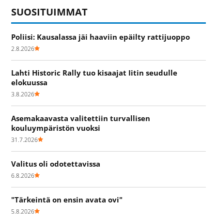
SUOSITUIMMAT
Poliisi: Kausalassa jäi haaviin epäilty rattijuoppo
2.8.2026
Lahti Historic Rally tuo kisaajat Iitin seudulle
elokuussa
3.8.2026
Asemakaavasta valitettiin turvallisen
kouluympäristön vuoksi
31.7.2026
Valitus oli odotettavissa
6.8.2026
"Tärkeintä on ensin avata ovi"
5.8.2026