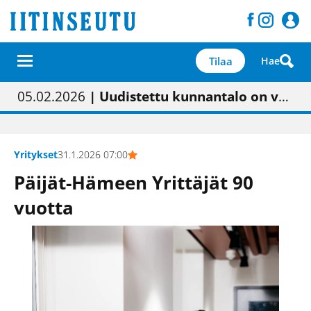
Tilaa
Hae
01.02.2026
05.02.2026
23.04.2026
| Painon vaihtumisen pitäisi näkyä hieman parempana painojäljen laatuna lehdessä
| Uudistettu kunnantalo on valoisa
| “Olemme käynnistämässä uudelleen keskustavisiotyön”
09.05.2026
| "Maalla on totuttu elämään omavaraisemmin kuin kaupungissa"
Yritykset
31.1.2026 07:00
Päijät-Hämeen Yrittäjät 90
vuotta