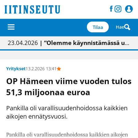
Tilaa
Hae
01.02.2026
05.02.2026
23.04.2026
| Painon vaihtumisen pitäisi näkyä hieman parempana painojäljen laatuna lehdessä
| Uudistettu kunnantalo on valoisa
| “Olemme käynnistämässä uudelleen keskustavisiotyön”
09.05.2026
| "Maalla on totuttu elämään omavaraisemmin kuin kaupungissa"
Yritykset
13.2.2026 13:41
OP Hämeen viime vuoden tulos
51,3 miljoonaa euroa
Pankilla oli varallisuudenhoidossa kaikkien
aikojen ennätysvuosi.
Pankilla oli varallisuudenhoidossa kaikkien aikojen