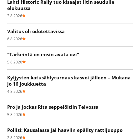
Lahti Historic Rally tuo kisaajat Iitin seudulle
elokuussa
3.8.2026
Valitus oli odotettavissa
6.8.2026
"Tärkeintä on ensin avata ovi"
5.8.2026
Kyljysten katusählyturnaus kasvoi jälleen – Mukana
jo 16 joukkuetta
4.8.2026
Pro ja Jockas Rita seppelöitiin Teivossa
5.8.2026
Poliisi: Kausalassa jäi haaviin epäilty rattijuoppo
2.8.2026