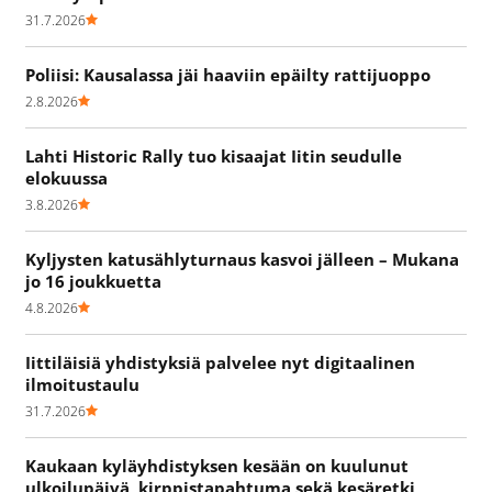
31.7.2026
Poliisi: Kausalassa jäi haaviin epäilty rattijuoppo
2.8.2026
Lahti Historic Rally tuo kisaajat Iitin seudulle
elokuussa
3.8.2026
Kyljysten katusählyturnaus kasvoi jälleen – Mukana
jo 16 joukkuetta
4.8.2026
Iittiläisiä yhdistyksiä palvelee nyt digitaalinen
ilmoitustaulu
31.7.2026
Kaukaan kyläyhdistyksen kesään on kuulunut
ulkoilupäivä, kirppistapahtuma sekä kesäretki