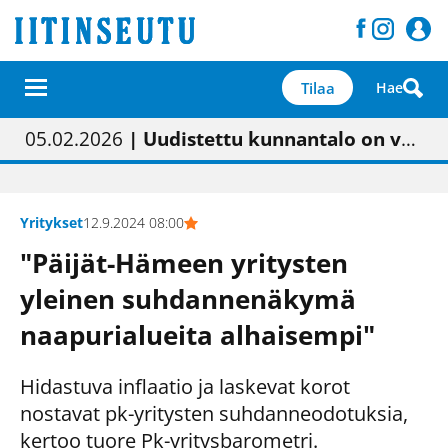
Tilaa
Hae
01.02.2026
05.02.2026
23.04.2026
| Painon vaihtumisen pitäisi näkyä hieman parempana painojäljen laatuna lehdessä
| Uudistettu kunnantalo on valoisa
| “Olemme käynnistämässä uudelleen keskustavisiotyön”
09.05.2026
| "Maalla on totuttu elämään omavaraisemmin kuin kaupungissa"
Yritykset
12.9.2024 08:00
"Päijät-Hämeen yritysten
yleinen suhdannenäkymä
naapurialueita alhaisempi"
Hidastuva inflaatio ja laskevat korot
nostavat pk-yritysten suhdanneodotuksia,
kertoo tuore Pk-yritysbarometri.