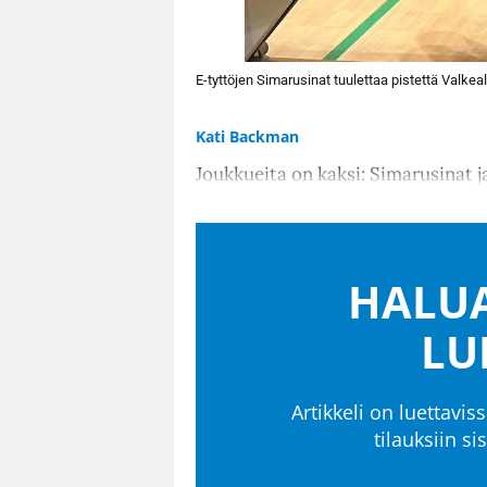
E-tyttöjen Simarusinat tuulettaa pistettä Valke
Kati Backman
Joukkueita on kaksi: Simarusinat ja
HALUA
LU
Artikkeli on luettaviss
tilauksiin s