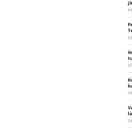
j
4.
P
T
5.
A
t
31
K
k
3.
V
l
3.