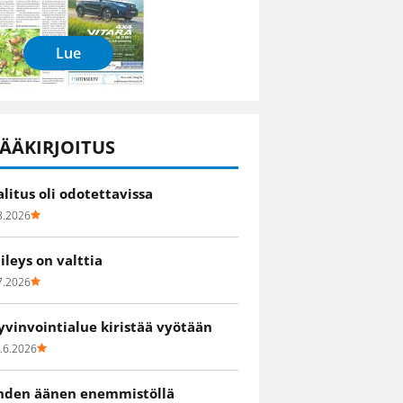
Lue
ÄÄKIRJOITUS
alitus oli odotettavissa
8.2026
iileys on valttia
7.2026
yvinvointialue kiristää vyötään
.6.2026
hden äänen enemmistöllä