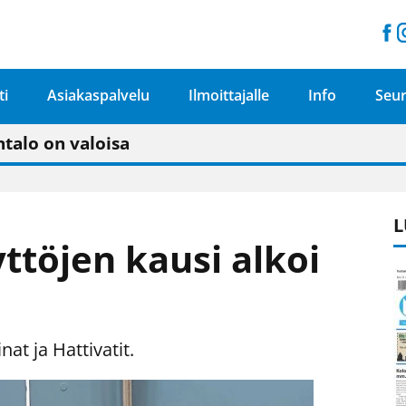
ti
Asiakaspalvelu
Ilmoittajalle
Info
Seur
n pitäisi näkyä hieman parempana painojäljen 
talo on valoisa
ämässä uudelleen keskustavisiotyön”
tu elämään omavaraisemmin kuin kaupungissa"
L
yttöjen kausi alkoi
at ja Hattivatit.