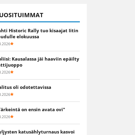
UOSITUIMMAT
ahti Historic Rally tuo kisaajat Iitin
eudulle elokuussa
8.2026
oliisi: Kausalassa jäi haaviin epäilty
attijuoppo
8.2026
alitus oli odotettavissa
8.2026
Tärkeintä on ensin avata ovi"
8.2026
yljysten katusählyturnaus kasvoi