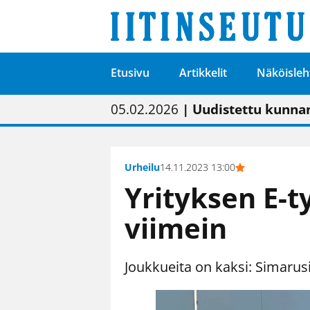
Etusivu
Artikkelit
Näköisleh
01.02.2026
05.02.2026
23.04.2026
| Painon vaihtumise
| Uudistettu kunnan
| “Olemme käynnist
09.05.2026
| "Maalla on totut
Urheilu
14.11.2023 13:00
Yrityksen E-t
viimein
Joukkueita on kaksi: Simarusin