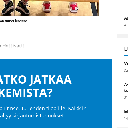
11
A
alan turnauksessa.
4.
 Hattivatit.
L
V
3.
TKO JATKAA
A
KEMISTA?
t
31
a Iitinseutu-lehden tilaajille. Kaikkiin
M
isältyy kirjautumistunnukset.
14