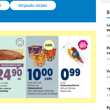
i
Kirjaudu sisään
S
L
s
3.
P
r
2.
V
6.
"
5.
K