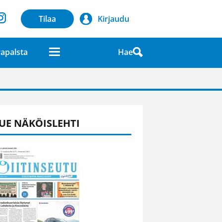
Tilaa
Kirjaudu
Hae
apalsta
laatuna lehdessä
UE NÄKÖISLEHTI