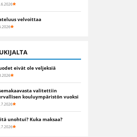
.6.2026
ateluus velvoittaa
6.2026
UKIJALTA
uodet eivät ole veljeksiä
8.2026
semakaavasta valitettiin
urvallisen kouluympäristön vuoksi
.7.2026
itä unohtui? Kuka maksaa?
.7.2026