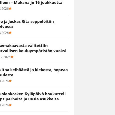
älleen – Mukana jo 16 joukkuetta
8.2026
ro ja Jockas Rita seppelöitiin
eivossa
8.2026
semakaavasta valitettiin
urvallisen kouluympäristön vuoksi
.7.2026
ultaa keihäästä ja kiekosta, hopeaa
uulasta
8.2026
uolenkosken Kyläpäivä houkutteli
apsiperheitä ja uusia asukkaita
8.2026