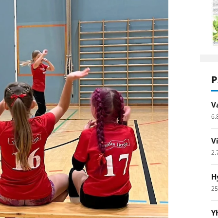
P
V
6.
V
2.
H
25
Y