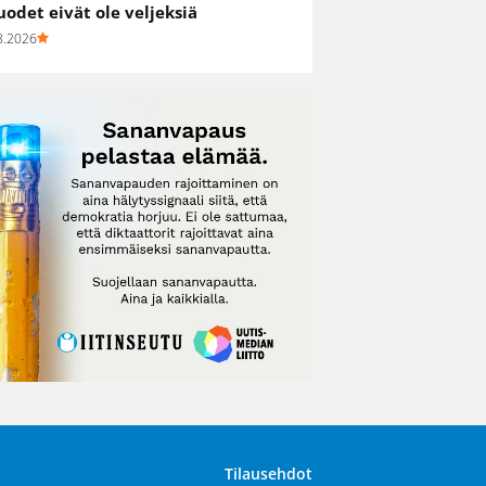
uodet eivät ole veljeksiä
8.2026
Tilausehdot