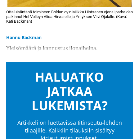
Otteluisäntänä toimineen Boldan oy:n Miikka Hintsanen ojensi parhaiden
palkinnot Hel Volleyn Alisa Hirvoselle ja Yrityksen Viivi Ojalalle. (Kuva:
Kati Backman)
Hannu Backman
Yleisömäärä ja kannustus ilonaiheina.
HALUATKO
JATKAA
LUKEMISTA?
Artikkeli on luettavissa Iitinseutu-lehden
tilaajille. Kaikkiin tilauksiin sisältyy
kirjautumistunnukset.