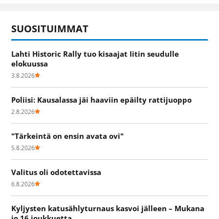
SUOSITUIMMAT
Lahti Historic Rally tuo kisaajat Iitin seudulle
elokuussa
3.8.2026
Poliisi: Kausalassa jäi haaviin epäilty rattijuoppo
2.8.2026
"Tärkeintä on ensin avata ovi"
5.8.2026
Valitus oli odotettavissa
6.8.2026
Kyljysten katusählyturnaus kasvoi jälleen – Mukana
jo 16 joukkuetta