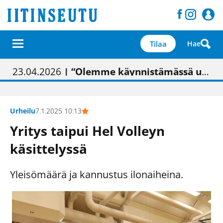
Tilaa
Hae
01.02.2026
05.02.2026
23.04.2026
| Painon vaihtumisen pitäisi näkyä hieman parempana painojäljen laatuna lehdessä
| Uudistettu kunnantalo on valoisa
| “Olemme käynnistämässä uudelleen keskustavisiotyön”
09.05.2026
| "Maalla on totuttu elämään omavaraisemmin kuin kaupungissa"
Urheilu
7.1.2025 10:13
Yritys taipui Hel Volleyn
käsittelyssä
Yleisömäärä ja kannustus ilonaiheina.