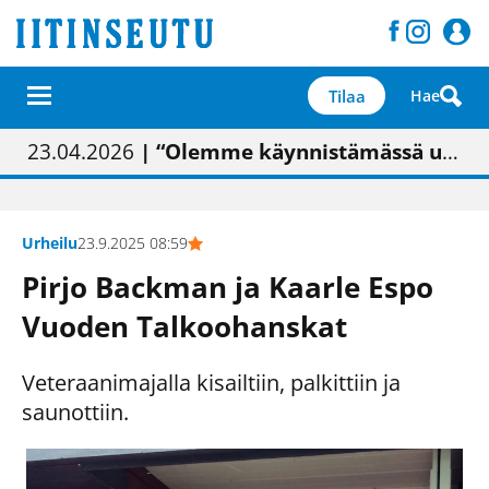
Tilaa
Hae
01.02.2026
05.02.2026
23.04.2026
| Painon vaihtumisen pitäisi näkyä hieman parempana painojäljen laatuna lehdessä
| Uudistettu kunnantalo on valoisa
| “Olemme käynnistämässä uudelleen keskustavisiotyön”
09.05.2026
| "Maalla on totuttu elämään omavaraisemmin kuin kaupungissa"
Urheilu
23.9.2025 08:59
Pirjo Backman ja Kaarle Espo
Vuoden Talkoohanskat
Veteraanimajalla kisailtiin, palkittiin ja
saunottiin.