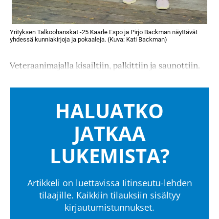
Yrityksen Talkoohanskat -25 Kaarle Espo ja Pirjo Backman näyttävät
yhdessä kunniakirjoja ja pokaaleja. (Kuva: Kati Backman)
Veteraanimajalla kisailtiin, palkittiin ja saunottiin.
HALUATKO
JATKAA
LUKEMISTA?
Artikkeli on luettavissa Iitinseutu-lehden
tilaajille. Kaikkiin tilauksiin sisältyy
kirjautumistunnukset.