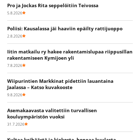
Pro ja Jockas Rita seppelöitiin Teivossa
5.8.2026
Poliisi: Kausalassa jäi haaviin epäilty rattijuoppo
2.8.2026
Iitin matkailu ry hakee rakentamislupaa riippusillan
rakentamiseen Kymijoen yli
7.8.2026
Wiipurintien Markkinat pidettiin lauantaina
Jaalassa – Katso kuvakooste
9.8.2026
Asemakaavasta valitettiin turvallisen
kouluympäristön vuoksi
31.7.2026
Kultaa keihäästä ja kiekosta, hopeaa kuulasta