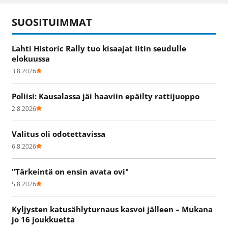
SUOSITUIMMAT
Lahti Historic Rally tuo kisaajat Iitin seudulle
elokuussa
3.8.2026
Poliisi: Kausalassa jäi haaviin epäilty rattijuoppo
2.8.2026
Valitus oli odotettavissa
6.8.2026
"Tärkeintä on ensin avata ovi"
5.8.2026
Kyljysten katusählyturnaus kasvoi jälleen – Mukana
jo 16 joukkuetta