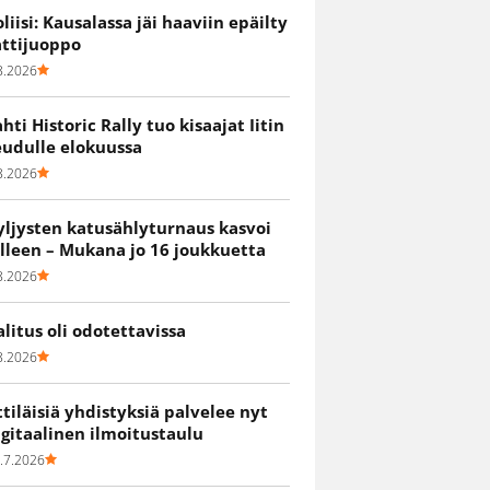
oliisi: Kausalassa jäi haaviin epäilty
attijuoppo
8.2026
ahti Historic Rally tuo kisaajat Iitin
eudulle elokuussa
8.2026
yljysten katusählyturnaus kasvoi
älleen – Mukana jo 16 joukkuetta
8.2026
alitus oli odotettavissa
8.2026
ittiläisiä yhdistyksiä palvelee nyt
igitaalinen ilmoitustaulu
.7.2026