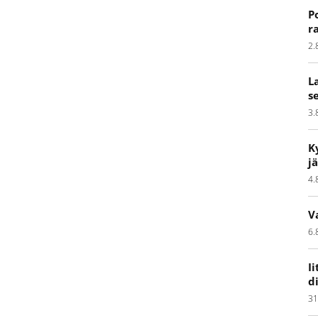
P
r
2.
L
s
3.
K
j
4.
V
6.
I
d
31