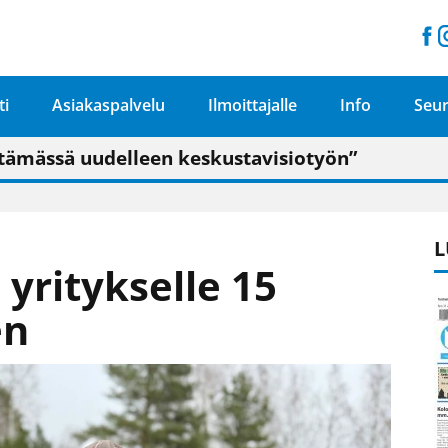
ti
Asiakaspalvelu
Ilmoittajalle
Info
Seur
n pitäisi näkyä hieman parempana painojäljen 
talo on valoisa
ämässä uudelleen keskustavisiotyön”
tu elämään omavaraisemmin kuin kaupungissa"
L
 yritykselle 15
en