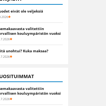
uodet eivät ole veljeksiä
8.2026
semakaavasta valitettiin
urvallisen kouluympäristön vuoksi
.7.2026
itä unohtui? Kuka maksaa?
.7.2026
UOSITUIMMAT
semakaavasta valitettiin
urvallisen kouluympäristön vuoksi
.7.2026