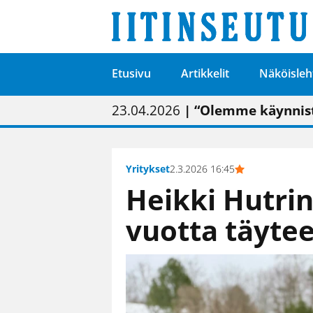
Etusivu
Artikkelit
Näköisleh
01.02.2026
05.02.2026
23.04.2026
| Painon vaihtumise
| Uudistettu kunnan
| “Olemme käynnist
09.05.2026
| "Maalla on totut
Yritykset
2.3.2026 16:45
Heikki Hutrin
vuotta täyte