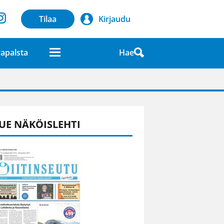
Tilaa
Kirjaudu
Hae
apalsta
laatuna lehdessä
UE NÄKÖISLEHTI