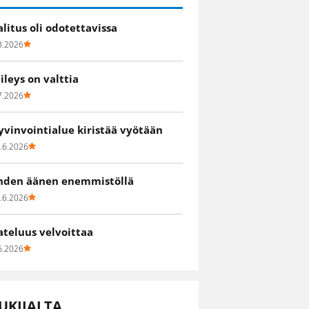
alitus oli odotettavissa
8.2026
iileys on valttia
7.2026
yvinvointialue kiristää vyötään
.6.2026
hden äänen enemmistöllä
.6.2026
ateluus velvoittaa
6.2026
UKIJALTA