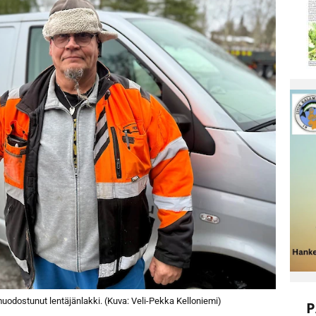
odostunut lentäjänlakki. (Kuva: Veli-Pekka Kelloniemi)
P