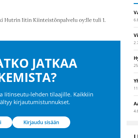
V
 Hutrin Iitin Kiinteistönpalvelu oy:lle tuli 1.
6.
V
2.
TKO JATKAA
H
25
KEMISTA?
Y
11
a Iitinseutu-lehden tilaajille. Kaikkiin
isältyy kirjautumistunnukset.
A
4.
i
Kirjaudu sisään
L