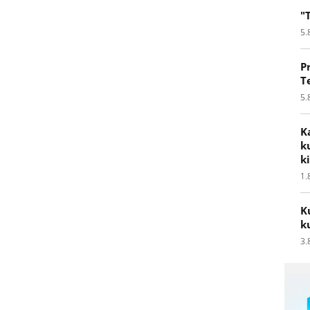
"
5.
P
T
5.
K
k
k
1.
K
k
3.