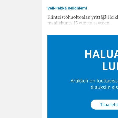
Veli-Pekka Kelloniemi
Kiinteistöhuoltoalan yrittäjä Heikki
maaliskuuta 15 vuotta täyteen.
HALUA
LU
Artikkeli on luettaviss
tilauksiin s
Tilaa leht