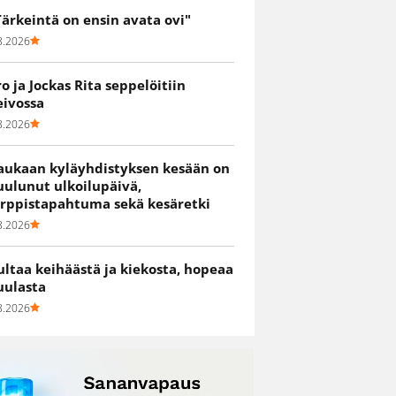
Tärkeintä on ensin avata ovi"
8.2026
ro ja Jockas Rita seppelöitiin
eivossa
8.2026
aukaan kyläyhdistyksen kesään on
uulunut ulkoilupäivä,
irppistapahtuma sekä kesäretki
8.2026
ultaa keihäästä ja kiekosta, hopeaa
uulasta
8.2026