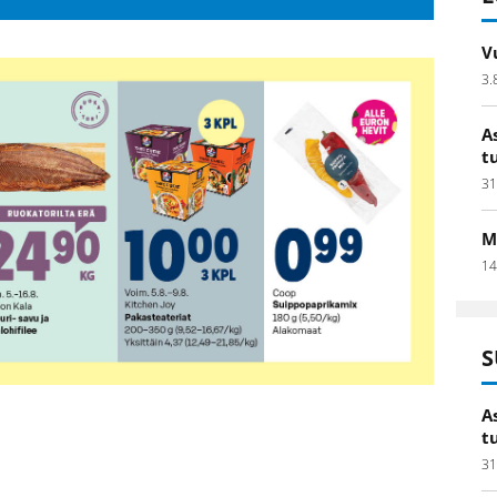
V
3.
A
t
31
M
14
S
A
t
31