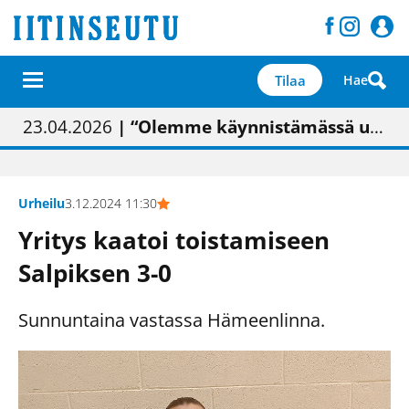
Tilaa
Hae
01.02.2026
05.02.2026
23.04.2026
| Painon vaihtumisen pitäisi näkyä hieman parempana painojäljen laatuna lehdessä
| Uudistettu kunnantalo on valoisa
| “Olemme käynnistämässä uudelleen keskustavisiotyön”
09.05.2026
| "Maalla on totuttu elämään omavaraisemmin kuin kaupungissa"
Urheilu
3.12.2024 11:30
Yritys kaatoi toistamiseen
Salpiksen 3-0
Sunnuntaina vastassa Hämeenlinna.