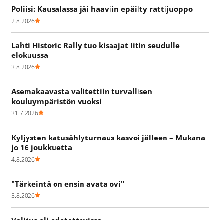
Poliisi: Kausalassa jäi haaviin epäilty rattijuoppo
2.8.2026
Lahti Historic Rally tuo kisaajat Iitin seudulle
elokuussa
3.8.2026
Asemakaavasta valitettiin turvallisen
kouluympäristön vuoksi
31.7.2026
Kyljysten katusählyturnaus kasvoi jälleen – Mukana
jo 16 joukkuetta
4.8.2026
"Tärkeintä on ensin avata ovi"
5.8.2026
Valitus oli odotettavissa