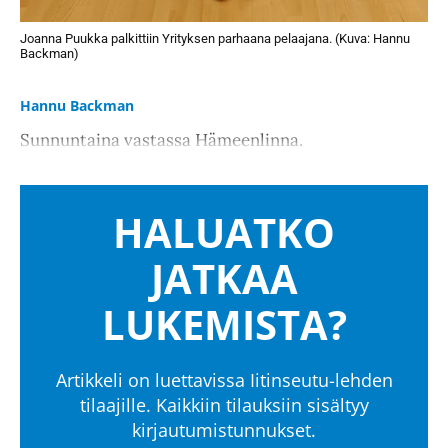
Joanna Puukka palkittiin Yrityksen parhaana pelaajana. (Kuva: Hannu
Backman)
Hannu Backman
Sunnuntaina vastassa Hämeenlinna.
HALUATKO
JATKAA
LUKEMISTA?
Artikkeli on luettavissa Iitinseutu-lehden
tilaajille. Kaikkiin tilauksiin sisältyy
kirjautumistunnukset.