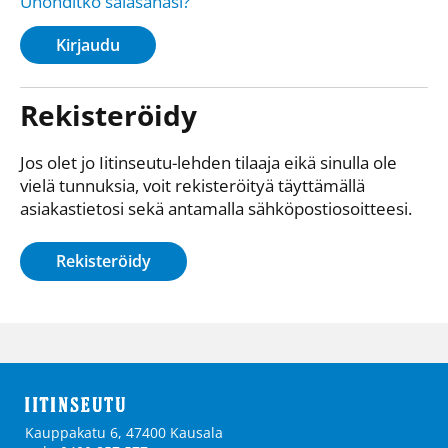
Unohditko salasanasi?
Kirjaudu
Rekisteröidy
Jos olet jo Iitinseutu-lehden tilaaja eikä sinulla ole
vielä tunnuksia, voit rekisteröityä täyttämällä
asiakastietosi sekä antamalla sähkö­posti­osoitteesi.
Rekisteröidy
Kauppakatu 6, 47400 Kausala