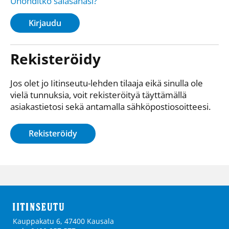
Unohditko salasanasi?
Kirjaudu
Rekisteröidy
Jos olet jo Iitinseutu-lehden tilaaja eikä sinulla ole
vielä tunnuksia, voit rekisteröityä täyttämällä
asiakastietosi sekä antamalla sähkö­posti­osoitteesi.
Rekisteröidy
Kauppakatu 6, 47400 Kausala