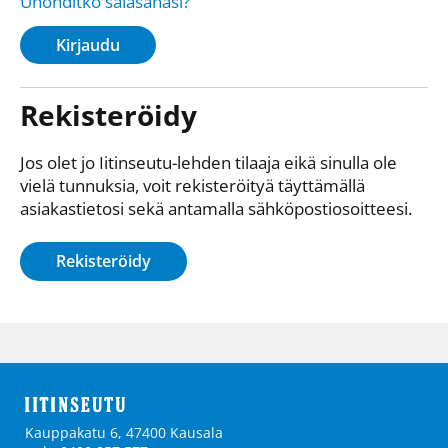
Unohditko salasanasi?
Kirjaudu
Rekisteröidy
Jos olet jo Iitinseutu-lehden tilaaja eikä sinulla ole
vielä tunnuksia, voit rekisteröityä täyttämällä
asiakastietosi sekä antamalla sähkö­posti­osoitteesi.
Rekisteröidy
Kauppakatu 6, 47400 Kausala