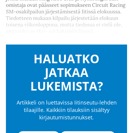
omistaja ovat päässeet sopimukseen Circuit Racing
SM-osakilpailun järjestämisestä Iitissä elokuussa.
Tiedotteen mukaan kilpailu järjestetään elokuun
toisena viikonloppuna, mutta tiedossa ei vielä ole,
ajetaanko se yksi- vai kaksipäiväisenä.
HALUATKO
JATKAA
LUKEMISTA?
Artikkeli on luettavissa Iitinseutu-lehden
tilaajille. Kaikkiin tilauksiin sisältyy
kirjautumistunnukset.