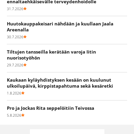
ennaltaehkäisevälle terveydenhoidolle
31.7.2026
Huutokauppakeisari nähdään ja kuullaan Jaala
Areenalla
30.7.2026
Tiltujen tansseilla kerätään varoja Iitin
nuorisotyöhön
29.7.2026
Kaukaan kyläyhdistyksen kesään on kuulunut
ulkoilupäivä, kirppistapahtuma sekä kesäretki
1.8.2026
Pro ja Jockas Rita seppelöitiin Teivossa
5.8.2026