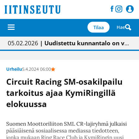
Tilaa
Hae
01.02.2026
05.02.2026
23.04.2026
| Painon vaihtumisen pitäisi näkyä hieman parempana painojäljen laatuna lehdessä
| Uudistettu kunnantalo on valoisa
| “Olemme käynnistämässä uudelleen keskustavisiotyön”
09.05.2026
| "Maalla on totuttu elämään omavaraisemmin kuin kaupungissa"
Urheilu
5.4.2024 06:00
Circuit Racing SM-osakilpailu
tarkoitus ajaa KymiRingillä
elokuussa
Suomen Moottoriliiton SML CR-lajiryhmä julkaisi
pääsiäisenä sosiaalisessa mediassa tiedotteen,
jonka mukaan Ring Race Club ja KymiRingin uusi