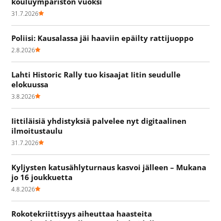
kouluympäristön vuoksi
31.7.2026
Poliisi: Kausalassa jäi haaviin epäilty rattijuoppo
2.8.2026
Lahti Historic Rally tuo kisaajat Iitin seudulle
elokuussa
3.8.2026
Iittiläisiä yhdistyksiä palvelee nyt digitaalinen
ilmoitustaulu
31.7.2026
Kyljysten katusählyturnaus kasvoi jälleen – Mukana
jo 16 joukkuetta
4.8.2026
Rokotekriittisyys aiheuttaa haasteita