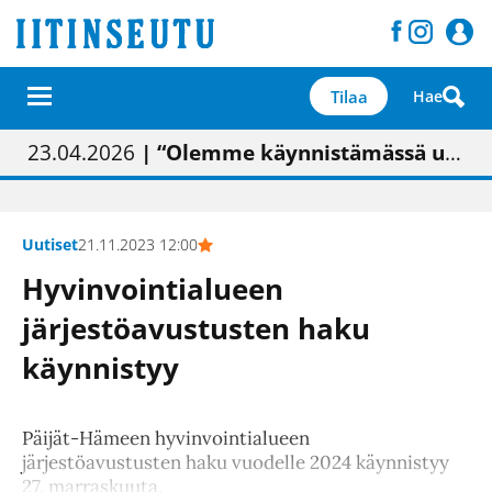
Tilaa
Hae
01.02.2026
05.02.2026
23.04.2026
| Painon vaihtumisen pitäisi näkyä hieman parempana painojäljen laatuna lehdessä
| Uudistettu kunnantalo on valoisa
| “Olemme käynnistämässä uudelleen keskustavisiotyön”
09.05.2026
| "Maalla on totuttu elämään omavaraisemmin kuin kaupungissa"
Uutiset
21.11.2023 12:00
Hyvinvointialueen
järjestöavustusten haku
käynnistyy
Päijät-Hämeen hyvinvointialueen
järjestöavustusten haku vuodelle 2024 käynnistyy
27. marraskuuta.