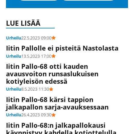
LUE LISÄÄ
Urheilu
22.5.2023 09:00
Iitin Pallolle ei pisteitä Nastolasta
Urheilu
13.5.2023 17:00
Iitin Pallo-68 otti kauden
avausvoiton runsaslukuisen
kotiyleisön edessä
Urheilu
8.5.2023 11:30
Iitin Pallo-68 kärsi tappion
jalkapallon sarja-avauksessaan
Urheilu
26.4.2023 09:30
Iitin Pallo-68:n jalkapallokausi
käynnistyy kahdella kotiottelulla