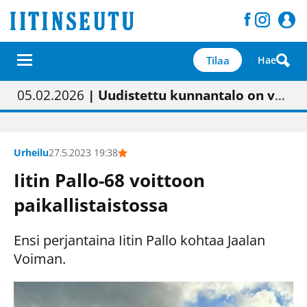
Tilaa
Hae
01.02.2026
05.02.2026
23.04.2026
| Painon vaihtumisen pitäisi näkyä hieman parempana painojäljen laatuna lehdessä
| Uudistettu kunnantalo on valoisa
| “Olemme käynnistämässä uudelleen keskustavisiotyön”
09.05.2026
| "Maalla on totuttu elämään omavaraisemmin kuin kaupungissa"
Urheilu
27.5.2023 19:38
Iitin Pallo-68 voittoon
paikallistaistossa
Ensi perjantaina Iitin Pallo kohtaa Jaalan
Voiman.