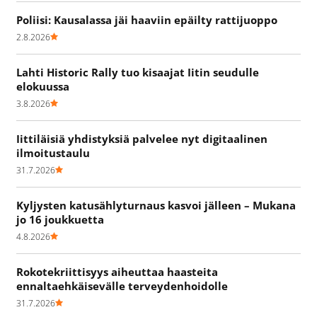
Poliisi: Kausalassa jäi haaviin epäilty rattijuoppo
2.8.2026
Lahti Historic Rally tuo kisaajat Iitin seudulle
elokuussa
3.8.2026
Iittiläisiä yhdistyksiä palvelee nyt digitaalinen
ilmoitustaulu
31.7.2026
Kyljysten katusählyturnaus kasvoi jälleen – Mukana
jo 16 joukkuetta
4.8.2026
Rokotekriittisyys aiheuttaa haasteita
ennaltaehkäisevälle terveydenhoidolle
31.7.2026