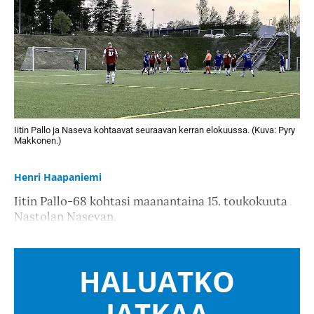
Iitin Pallo ja Naseva kohtaavat seuraavan kerran elokuussa. (Kuva: Pyry
Makkonen.)
Henri Haapaniemi
Iitin Pallo-68 kohtasi maanantaina 15. toukokuuta
Nastolan Nasevan.
HALUATKO
JATKAA