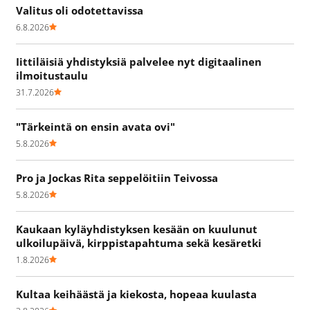
Valitus oli odotettavissa
6.8.2026
Iittiläisiä yhdistyksiä palvelee nyt digitaalinen
ilmoitustaulu
31.7.2026
"Tärkeintä on ensin avata ovi"
5.8.2026
Pro ja Jockas Rita seppelöitiin Teivossa
5.8.2026
Kaukaan kyläyhdistyksen kesään on kuulunut
ulkoilupäivä, kirppistapahtuma sekä kesäretki
1.8.2026
Kultaa keihäästä ja kiekosta, hopeaa kuulasta