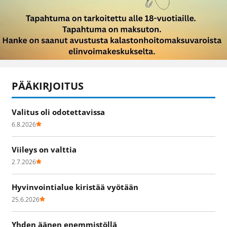
PÄÄKIRJOITUS
Valitus oli odotettavissa
6.8.2026
Viileys on valttia
2.7.2026
Hyvinvointialue kiristää vyötään
25.6.2026
Yhden äänen enemmistöllä