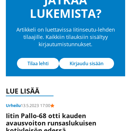
LUKEMISTA?
Artikkeli on luettavissa Iitinseutu-lehden
tilaajille. Kaikkiin tilauksiin sisältyy
kirjautumistunnukset.
Tilaa lehti
Kirjaudu sisään
LUE LISÄÄ
Urheilu
13.5.2023 17:00
Iitin Pallo-68 otti kauden
avausvoiton runsaslukuisen
kotiyleisön edessä