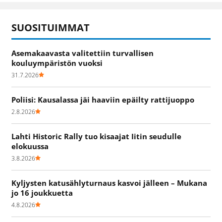
SUOSITUIMMAT
Asemakaavasta valitettiin turvallisen
kouluympäristön vuoksi
31.7.2026
Poliisi: Kausalassa jäi haaviin epäilty rattijuoppo
2.8.2026
Lahti Historic Rally tuo kisaajat Iitin seudulle
elokuussa
3.8.2026
Kyljysten katusählyturnaus kasvoi jälleen – Mukana
jo 16 joukkuetta
4.8.2026