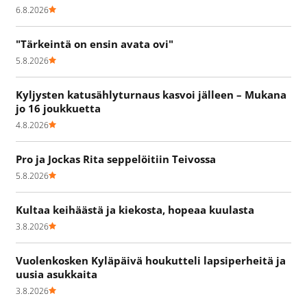
6.8.2026
"Tärkeintä on ensin avata ovi"
5.8.2026
Kyljysten katusählyturnaus kasvoi jälleen – Mukana
jo 16 joukkuetta
4.8.2026
Pro ja Jockas Rita seppelöitiin Teivossa
5.8.2026
Kultaa keihäästä ja kiekosta, hopeaa kuulasta
3.8.2026
Vuolenkosken Kyläpäivä houkutteli lapsiperheitä ja
uusia asukkaita
3.8.2026