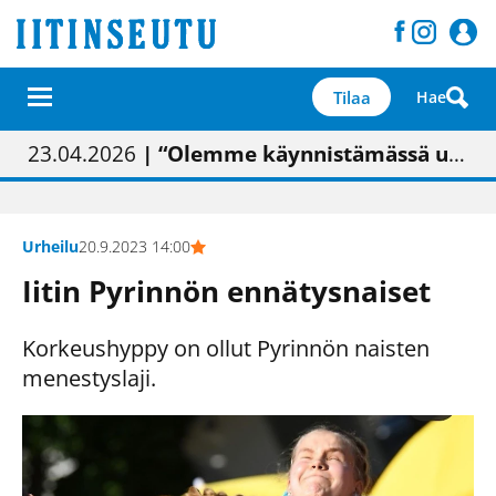
Tilaa
Hae
01.02.2026
05.02.2026
23.04.2026
| Painon vaihtumisen pitäisi näkyä hieman parempana painojäljen laatuna lehdessä
| Uudistettu kunnantalo on valoisa
| “Olemme käynnistämässä uudelleen keskustavisiotyön”
09.05.2026
| "Maalla on totuttu elämään omavaraisemmin kuin kaupungissa"
Urheilu
20.9.2023 14:00
Iitin Pyrinnön ennätysnaiset
Korkeushyppy on ollut Pyrinnön naisten
menestyslaji.