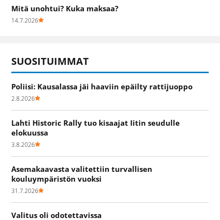
Mitä unohtui? Kuka maksaa?
14.7.2026
SUOSITUIMMAT
Poliisi: Kausalassa jäi haaviin epäilty rattijuoppo
2.8.2026
Lahti Historic Rally tuo kisaajat Iitin seudulle
elokuussa
3.8.2026
Asemakaavasta valitettiin turvallisen
kouluympäristön vuoksi
31.7.2026
Valitus oli odotettavissa