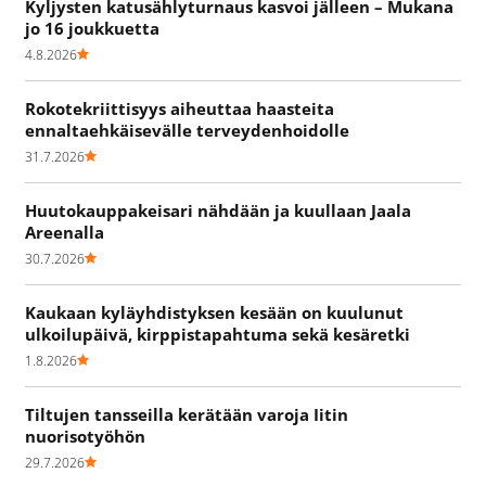
Kyljysten katusählyturnaus kasvoi jälleen – Mukana
jo 16 joukkuetta
4.8.2026
Rokotekriittisyys aiheuttaa haasteita
ennaltaehkäisevälle terveydenhoidolle
31.7.2026
Huutokauppakeisari nähdään ja kuullaan Jaala
Areenalla
30.7.2026
Kaukaan kyläyhdistyksen kesään on kuulunut
ulkoilupäivä, kirppistapahtuma sekä kesäretki
1.8.2026
Tiltujen tansseilla kerätään varoja Iitin
nuorisotyöhön
29.7.2026