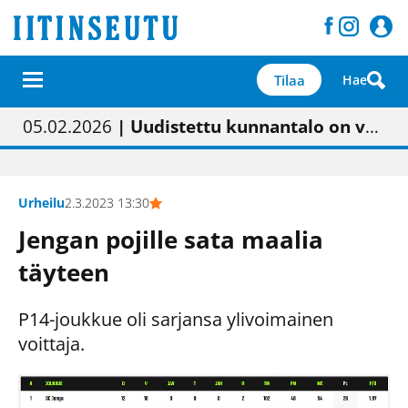
Tilaa
Hae
01.02.2026
05.02.2026
23.04.2026
| Painon vaihtumisen pitäisi näkyä hieman parempana painojäljen laatuna lehdessä
| Uudistettu kunnantalo on valoisa
| “Olemme käynnistämässä uudelleen keskustavisiotyön”
09.05.2026
| "Maalla on totuttu elämään omavaraisemmin kuin kaupungissa"
Urheilu
2.3.2023 13:30
Jengan pojille sata maalia
täyteen
P14-joukkue oli sarjansa ylivoimainen
voittaja.