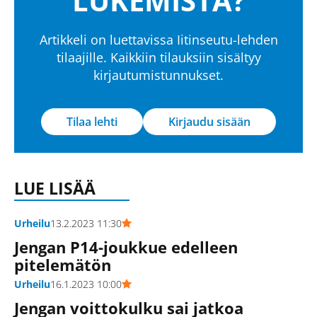
LUKEMISTA?
Artikkeli on luettavissa Iitinseutu-lehden
tilaajille. Kaikkiin tilauksiin sisältyy
kirjautumistunnukset.
Tilaa lehti
Kirjaudu sisään
LUE LISÄÄ
Urheilu
13.2.2023 11:30
Jengan P14-joukkue edelleen
pitelemätön
Urheilu
16.1.2023 10:00
Jengan voittokulku sai jatkoa