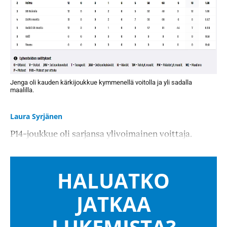
Jenga oli kauden kärkijoukkue kymmenellä voitolla ja yli sadalla
maalilla.
Laura Syrjänen
P14-joukkue oli sarjansa ylivoimainen voittaja.
HALUATKO
JATKAA