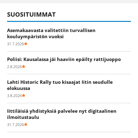
SUOSITUIMMAT
Asemakaavasta valitettiin turvallisen
kouluympäristön vuoksi
31.7.2026
Poliisi: Kausalassa jäi haaviin epäilty rattijuoppo
2.8.2026
Lahti Historic Rally tuo kisaajat Iitin seudulle
elokuussa
3.8.2026
Iittiläisiä yhdistyksiä palvelee nyt digitaalinen
ilmoitustaulu
31.7.2026