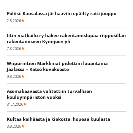
Poliisi: Kausalassa jäi haaviin epäilty rattijuoppo
2.8.2026
Iitin matkailu ry hakee rakentamislupaa riippusillan
rakentamiseen Kymijoen yli
7.8.2026
Wiipurintien Markkinat pidettiin lauantaina
Jaalassa – Katso kuvakooste
9.8.2026
Asemakaavasta valitettiin turvallisen
kouluympäristön vuoksi
31.7.2026
Kultaa keihäästä ja kiekosta, hopeaa kuulasta
3.8.2026