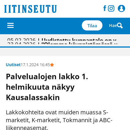
Tilaa
Hae
01.02.2026
05.02.2026
23.04.2026
| Painon vaihtumisen pitäisi näkyä hieman parempana painojäljen laatuna lehdessä
| Uudistettu kunnantalo on valoisa
| “Olemme käynnistämässä uudelleen keskustavisiotyön”
09.05.2026
| "Maalla on totuttu elämään omavaraisemmin kuin kaupungissa"
Uutiset
17.1.2024 16:45
Palvelualojen lakko 1.
helmikuuta näkyy
Kausalassakin
Lakkokohteita ovat muiden muassa S-
marketit, K-marketit, Tokmannit ja ABC-
liikenneasemat.