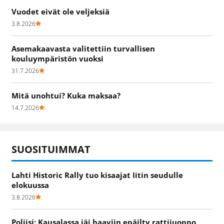
Vuodet eivät ole veljeksiä
3.8.2026
Asemakaavasta valitettiin turvallisen
kouluympäristön vuoksi
31.7.2026
Mitä unohtui? Kuka maksaa?
14.7.2026
SUOSITUIMMAT
Lahti Historic Rally tuo kisaajat Iitin seudulle
elokuussa
3.8.2026
Poliisi: Kausalassa jäi haaviin epäilty rattijuoppo