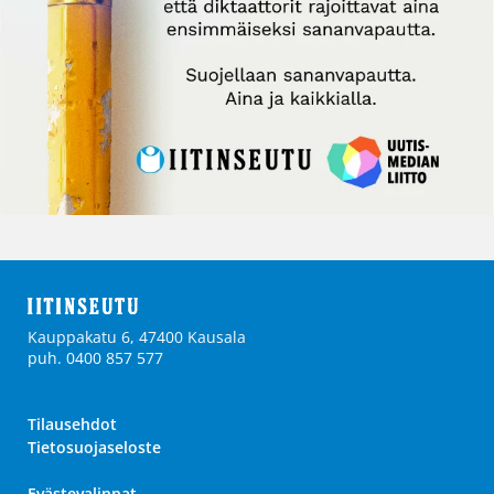
Kauppakatu 6, 47400 Kausala
puh. 0400 857 577
Tilausehdot
Tietosuojaseloste
Evästevalinnat