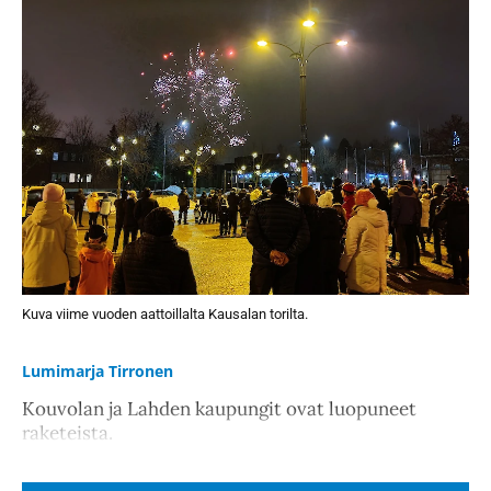
Kuva viime vuoden aattoillalta Kausalan torilta.
Lumimarja Tirronen
Kouvolan ja Lahden kaupungit ovat luopuneet
raketeista.