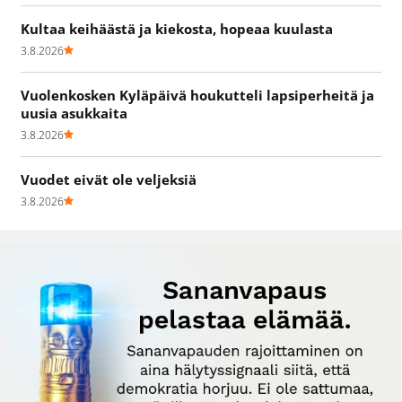
Kultaa keihäästä ja kiekosta, hopeaa kuulasta
3.8.2026
Vuolenkosken Kyläpäivä houkutteli lapsiperheitä ja
uusia asukkaita
3.8.2026
Vuodet eivät ole veljeksiä
3.8.2026