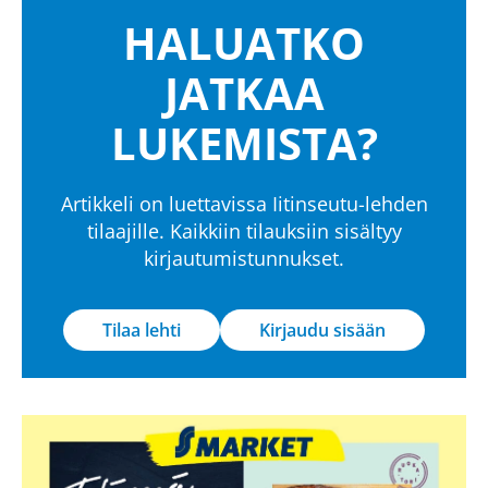
HALUATKO
JATKAA
LUKEMISTA?
Artikkeli on luettavissa Iitinseutu-lehden
tilaajille. Kaikkiin tilauksiin sisältyy
kirjautumistunnukset.
Tilaa lehti
Kirjaudu sisään