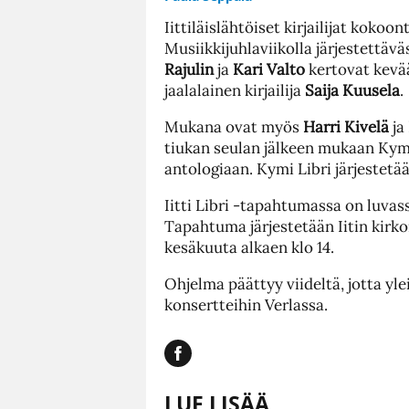
Iittiläislähtöiset kirjailijat kokoon
Musiikkijuhlaviikolla järjestettä
Rajulin
ja
Kari Valto
kertovat kevää
jaalalainen kirjailija
Saija Kuusela
.
Mukana ovat myös
Harri Kivelä
ja
tiukan seulan jälkeen mukaan Kymi
antologiaan. Kymi Libri järjestetä
Iitti Libri -tapahtumassa on luvass
Tapahtuma järjestetään Iitin kirko
kesäkuuta alkaen klo 14.
Ohjelma päättyy viideltä, jotta yle
konsertteihin Verlassa.
LUE LISÄÄ