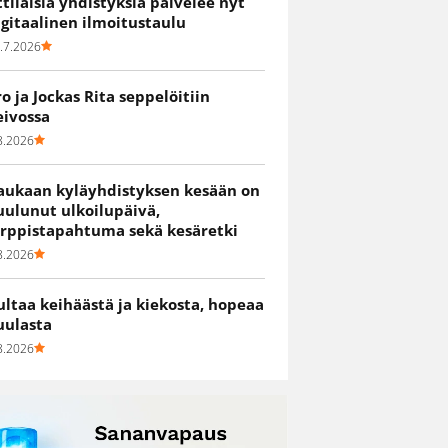
ittiläisiä yhdistyksiä palvelee nyt
igitaalinen ilmoitustaulu
.7.2026
ro ja Jockas Rita seppelöitiin
eivossa
8.2026
aukaan kyläyhdistyksen kesään on
uulunut ulkoilupäivä,
irppistapahtuma sekä kesäretki
8.2026
ultaa keihäästä ja kiekosta, hopeaa
uulasta
8.2026