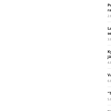
P
r
2.
L
s
3.
K
j
4.
V
6.
"
5.