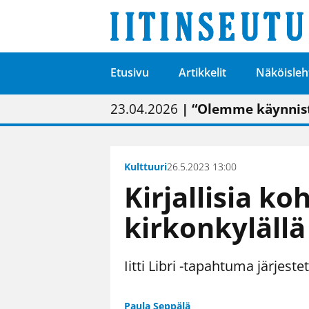
Etusivu
Artikkelit
Näköisleh
01.02.2026
05.02.2026
23.04.2026
| Painon vaihtumise
| Uudistettu kunnan
| “Olemme käynnist
09.05.2026
| "Maalla on totut
Kulttuuri
26.5.2023 13:00
Kirjallisia ko
kirkonkylällä
Iitti Libri -tapahtuma järjest
Paula Seppälä