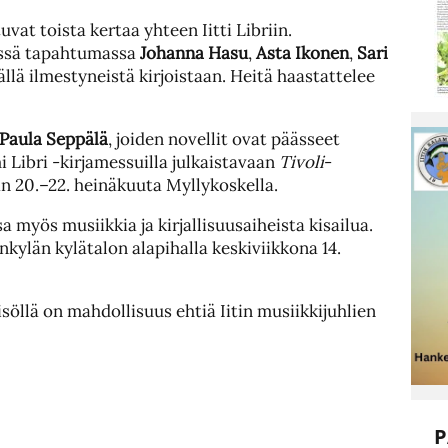
tuvat toista kertaa yhteen Iitti Libriin.
vässä tapahtumassa
Johanna Hasu
,
Asta Ikonen
,
Sari
llä ilmestyneistä kirjoistaan. Heitä haastattelee
Paula Seppälä
, joiden novellit ovat päässeet
 Libri -kirjamessuilla julkaistavaan
Tivoli
-
än 20.–22. heinäkuuta Myllykoskella.
a myös musiikkia ja kirjallisuusaiheista kisailua.
nkylän kylätalon alapihalla keskiviikkona 14.
isöllä on mahdollisuus ehtiä Iitin musiikkijuhlien
P