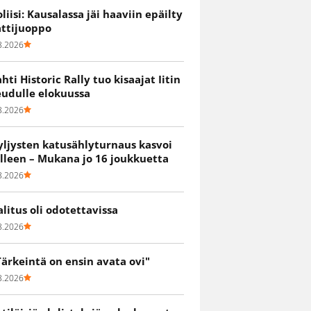
oliisi: Kausalassa jäi haaviin epäilty
attijuoppo
8.2026
ahti Historic Rally tuo kisaajat Iitin
eudulle elokuussa
8.2026
yljysten katusählyturnaus kasvoi
älleen – Mukana jo 16 joukkuetta
8.2026
alitus oli odotettavissa
8.2026
Tärkeintä on ensin avata ovi"
8.2026