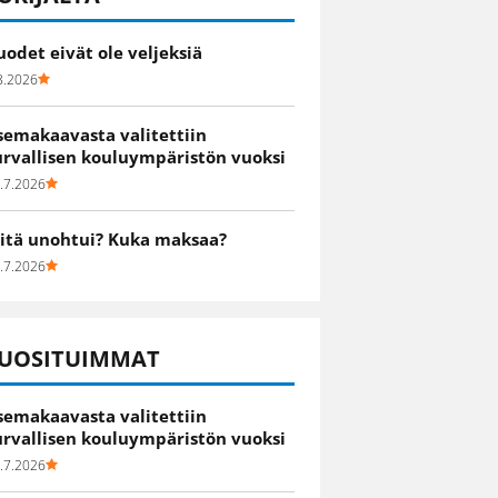
uodet eivät ole veljeksiä
8.2026
semakaavasta valitettiin
urvallisen kouluympäristön vuoksi
.7.2026
itä unohtui? Kuka maksaa?
.7.2026
UOSITUIMMAT
semakaavasta valitettiin
urvallisen kouluympäristön vuoksi
.7.2026