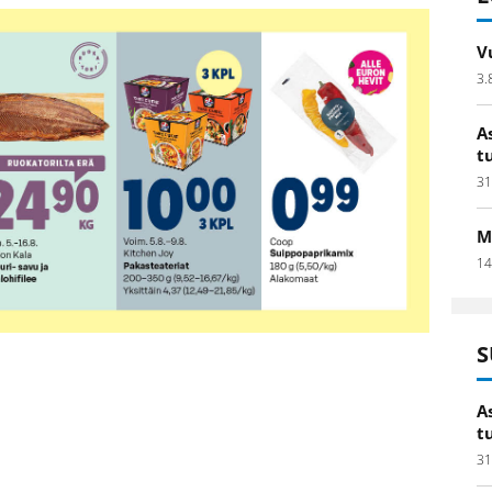
V
3.
A
t
31
M
14
S
A
t
31