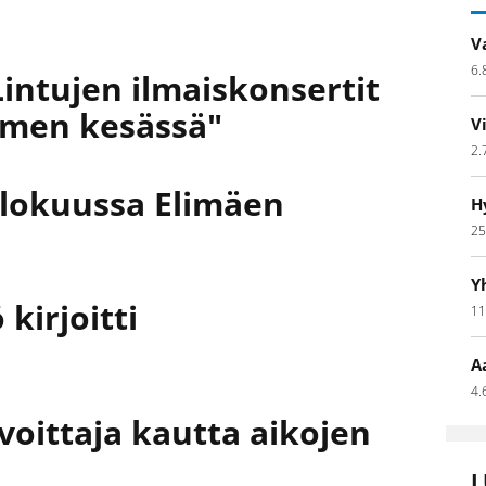
V
6.
Lintujen ilmaiskonsertit
omen kesässä"
V
2.
elokuussa Elimäen
H
25
Y
 kirjoitti
11
A
4.
voittaja kautta aikojen
L