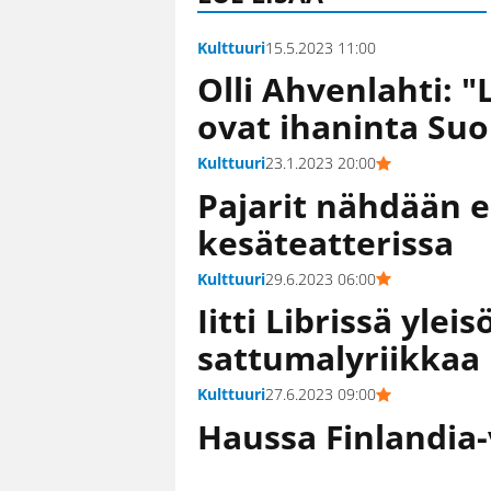
Kulttuuri
15.5.2023 11:00
Olli Ahvenlahti: "
ovat ihaninta Su
Kulttuuri
23.1.2023 20:00
Pajarit nähdään 
kesäteatterissa
Kulttuuri
29.6.2023 06:00
Iitti Librissä yleisö
sattumalyriikkaa
Kulttuuri
27.6.2023 09:00
Haussa Finlandia-