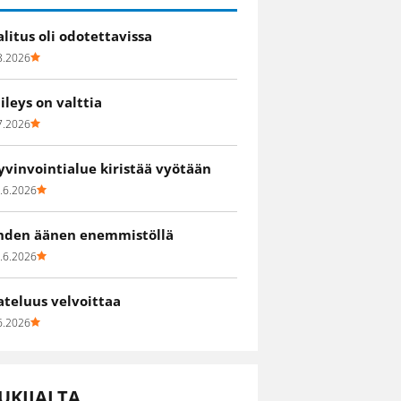
alitus oli odotettavissa
8.2026
iileys on valttia
7.2026
yvinvointialue kiristää vyötään
.6.2026
hden äänen enemmistöllä
.6.2026
ateluus velvoittaa
6.2026
UKIJALTA