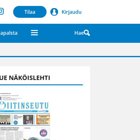
Tilaa
Kirjaudu
Hae
apalsta
laatuna lehdessä
UE NÄKÖISLEHTI