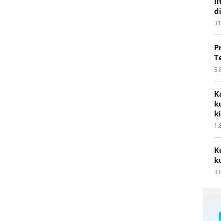
I
d
31
P
T
5.
K
k
k
1.
K
k
3.