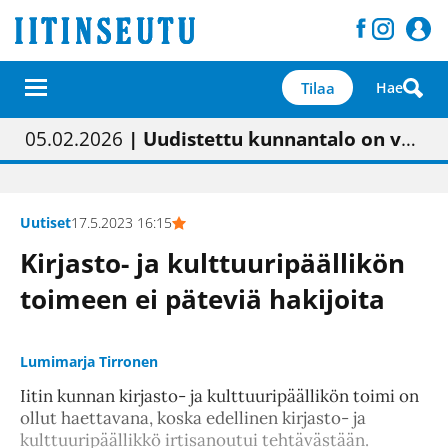
Tilaa
Hae
01.02.2026
05.02.2026
23.04.2026
| Painon vaihtumisen pitäisi näkyä hieman parempana painojäljen laatuna lehdessä
| Uudistettu kunnantalo on valoisa
| “Olemme käynnistämässä uudelleen keskustavisiotyön”
09.05.2026
| "Maalla on totuttu elämään omavaraisemmin kuin kaupungissa"
Uutiset
17.5.2023 16:15
Kirjasto- ja kulttuuripäällikön
toimeen ei päteviä hakijoita
Lumimarja Tirronen
Iitin kunnan kirjasto- ja kulttuuripäällikön toimi on
ollut haettavana, koska edellinen kirjasto- ja
kulttuuripäällikkö irtisanoutui tehtävästään.