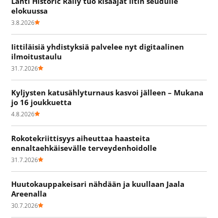
Lahti Historic Rally tuo kisaajat Iitin seudulle
elokuussa
3.8.2026
Iittiläisiä yhdistyksiä palvelee nyt digitaalinen
ilmoitustaulu
31.7.2026
Kyljysten katusählyturnaus kasvoi jälleen – Mukana
jo 16 joukkuetta
4.8.2026
Rokotekriittisyys aiheuttaa haasteita
ennaltaehkäisevälle terveydenhoidolle
31.7.2026
Huutokauppakeisari nähdään ja kuullaan Jaala
Areenalla
30.7.2026