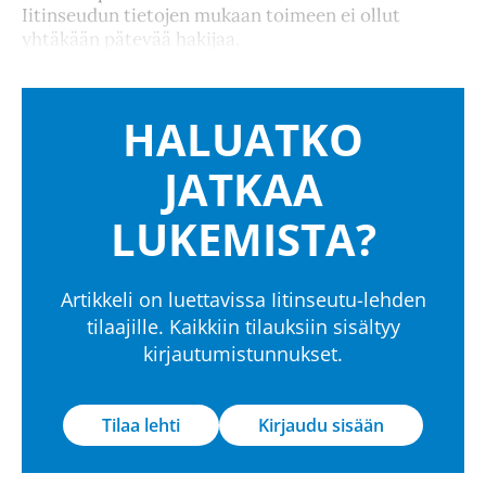
Iitinseudun tietojen mukaan toimeen ei ollut
yhtäkään pätevää hakijaa.
HALUATKO
JATKAA
LUKEMISTA?
Artikkeli on luettavissa Iitinseutu-lehden
tilaajille. Kaikkiin tilauksiin sisältyy
kirjautumistunnukset.
Tilaa lehti
Kirjaudu sisään