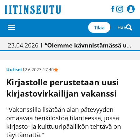
Tilaa
Hae
01.02.2026
05.02.2026
23.04.2026
| Painon vaihtumisen pitäisi näkyä hieman parempana painojäljen laatuna lehdessä
| Uudistettu kunnantalo on valoisa
| “Olemme käynnistämässä uudelleen keskustavisiotyön”
09.05.2026
| "Maalla on totuttu elämään omavaraisemmin kuin kaupungissa"
Uutiset
12.6.2023 17:40
Kirjastolle perustetaan uusi
kirjastovirkailijan vakanssi
"Vakanssilla lisätään alan pätevyyden
omaavaa henkilöstöä tilanteessa, jossa
kirjasto- ja kulttuuripäällikön tehtävä on
täyttämättä."