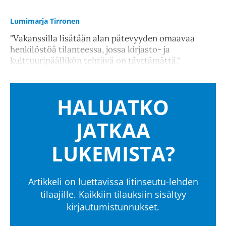
Lumimarja Tirronen
"Vakanssilla lisätään alan pätevyyden omaavaa
henkilöstöä tilanteessa, jossa kirjasto- ja
kulttuuripäällikön tehtävä on täyttämättä."
HALUATKO
JATKAA
LUKEMISTA?
Artikkeli on luettavissa Iitinseutu-lehden
tilaajille. Kaikkiin tilauksiin sisältyy
kirjautumistunnukset.