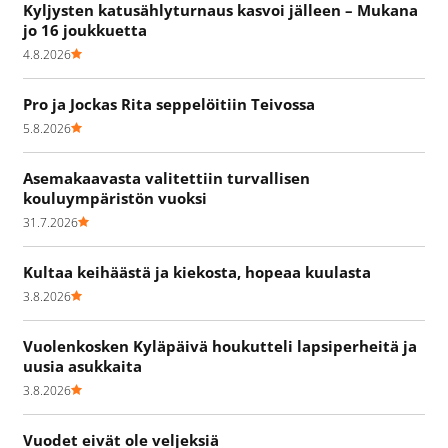
Kyljysten katusählyturnaus kasvoi jälleen – Mukana
jo 16 joukkuetta
4.8.2026
Pro ja Jockas Rita seppelöitiin Teivossa
5.8.2026
Asemakaavasta valitettiin turvallisen
kouluympäristön vuoksi
31.7.2026
Kultaa keihäästä ja kiekosta, hopeaa kuulasta
3.8.2026
Vuolenkosken Kyläpäivä houkutteli lapsiperheitä ja
uusia asukkaita
3.8.2026
Vuodet eivät ole veljeksiä