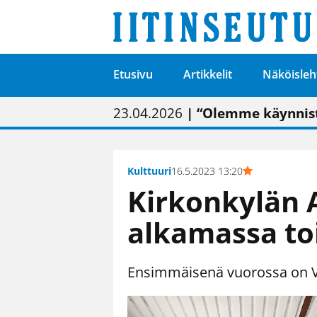
Etusivu
Artikkelit
Näköisleh
01.02.2026
05.02.2026
23.04.2026
| Painon vaihtumise
| Uudistettu kunnan
| “Olemme käynnist
09.05.2026
| "Maalla on totut
Kulttuuri
16.5.2023 13:20
Kirkonkylän 
alkamassa to
Ensimmäisenä vuorossa on V