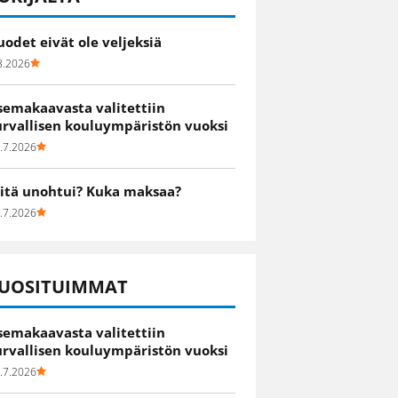
uodet eivät ole veljeksiä
8.2026
semakaavasta valitettiin
urvallisen kouluympäristön vuoksi
.7.2026
itä unohtui? Kuka maksaa?
.7.2026
UOSITUIMMAT
semakaavasta valitettiin
urvallisen kouluympäristön vuoksi
.7.2026