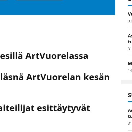
V
3.
A
t
31
 esillä ArtVuorelassa
M
14
läsnä ArtVuorelan kesän
S
teilijat esittäytyvät
A
t
31