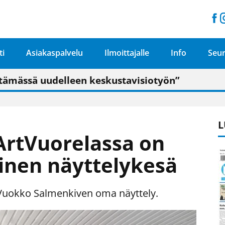
ti
Asiakaspalvelu
Ilmoittajalle
Info
Seur
n pitäisi näkyä hieman parempana painojäljen 
talo on valoisa
ämässä uudelleen keskustavisiotyön”
tu elämään omavaraisemmin kuin kaupungissa"
L
ArtVuorelassa on
inen näyttelykesä
uokko Salmenkiven oma näyttely.