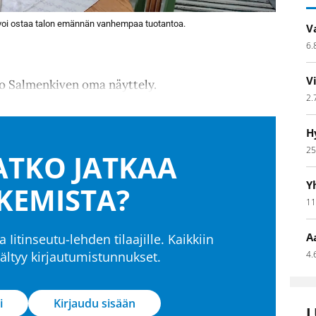
a voi ostaa talon emännän vanhempaa tuotantoa.
V
6.
V
 Salmenkiven oma näyttely.
2.
H
25
TKO JATKAA
Y
KEMISTA?
11
A
a Iitinseutu-lehden tilaajille. Kaikkiin
isältyy kirjautumistunnukset.
4.
i
Kirjaudu sisään
L