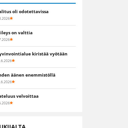
alitus oli odotettavissa
8.2026
iileys on valttia
7.2026
yvinvointialue kiristää vyötään
.6.2026
hden äänen enemmistöllä
.6.2026
ateluus velvoittaa
6.2026
UKIJALTA