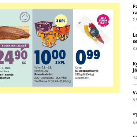
P
r
2.
L
s
3.
K
j
4.
V
6.
"
5.