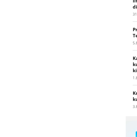
I
d
31
P
T
5.
K
k
k
1.
K
k
3.