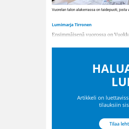
Vuorelan talon alakerrassa on taidepuoti, jost
Lumimarja Tirronen
Ensimmäisenä vuorossa on Vuokko
HALUA
LU
Artikkeli on luettaviss
tilauksiin s
Tilaa leht