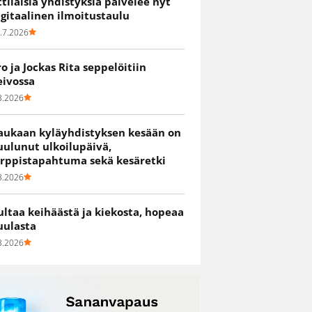
ittiläisiä yhdistyksiä palvelee nyt
igitaalinen ilmoitustaulu
.7.2026
ro ja Jockas Rita seppelöitiin
eivossa
8.2026
aukaan kyläyhdistyksen kesään on
uulunut ulkoilupäivä,
irppistapahtuma sekä kesäretki
8.2026
ultaa keihäästä ja kiekosta, hopeaa
uulasta
8.2026