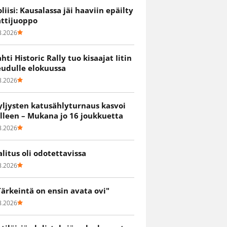
oliisi: Kausalassa jäi haaviin epäilty
attijuoppo
8.2026
ahti Historic Rally tuo kisaajat Iitin
eudulle elokuussa
8.2026
yljysten katusählyturnaus kasvoi
älleen – Mukana jo 16 joukkuetta
8.2026
alitus oli odotettavissa
8.2026
Tärkeintä on ensin avata ovi"
8.2026