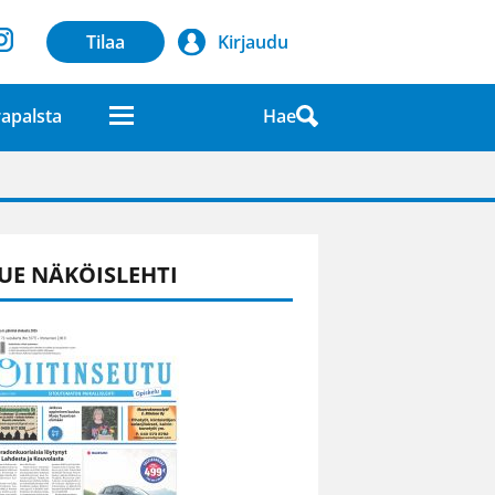
Tilaa
Kirjaudu
Hae
apalsta
laatuna lehdessä
UE NÄKÖISLEHTI