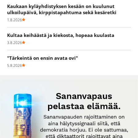
Kaukaan kyläyhdistyksen kesään on kuulunut
ulkoilupäivä, kirppistapahtuma sekä kesäretki
1.8.2026
Kultaa keihäästä ja kiekosta, hopeaa kuulasta
3.8.2026
"Tärkeintä on ensin avata ovi"
5.8.2026