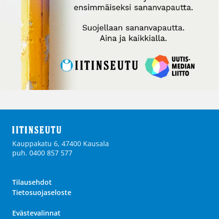
Kauppakatu 6, 47400 Kausala
puh. 0400 857 577
Tilausehdot
Tietosuojaseloste
Evästevalinnat