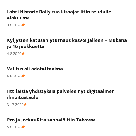
Lahti Historic Rally tuo kisaajat Iitin seudulle
elokuussa
3.8.2026
Kyljysten katusählyturnaus kasvoi jälleen – Mukana
jo 16 joukkuetta
4.8.2026
Valitus oli odotettavissa
6.8.2026
Iittiläisiä yhdistyksiä palvelee nyt digitaalinen
ilmoitustaulu
31.7.2026
Pro ja Jockas Rita seppelöitiin Teivossa
5.8.2026