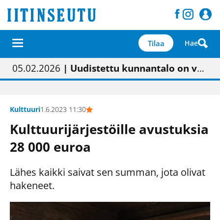
Tilaa
Hae
01.02.2026
05.02.2026
23.04.2026
| Painon vaihtumisen pitäisi näkyä hieman parempana painojäljen laatuna lehdessä
| Uudistettu kunnantalo on valoisa
| “Olemme käynnistämässä uudelleen keskustavisiotyön”
09.05.2026
| "Maalla on totuttu elämään omavaraisemmin kuin kaupungissa"
Kulttuuri
1.6.2023 11:30
Kulttuurijärjestöille avustuksia
28 000 euroa
Lähes kaikki saivat sen summan, jota olivat
hakeneet.