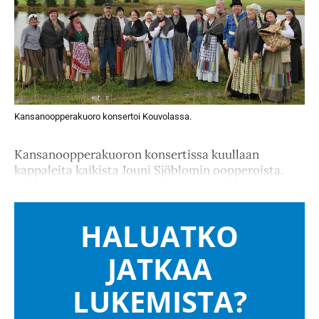
Kansanoopperakuoro konsertoi Kouvolassa.
Kansanoopperakuoron konsertissa kuullaan
kappaleita kaikista Jouni Sjöblomin oopperoista.
HALUATKO
JATKAA
LUKEMISTA?