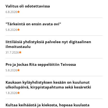
Valitus oli odotettavissa
6.8.2026
"Tärkeintä on ensin avata ovi"
5.8.2026
Iittiläisiä yhdistyksiä palvelee nyt digitaalinen
ilmoitustaulu
31.7.2026
Pro ja Jockas Rita seppelöitiin Teivossa
5.8.2026
Kaukaan kyläyhdistyksen kesään on kuulunut
ulkoilupäivä, kirppistapahtuma sekä kesäretki
1.8.2026
Kultaa keihäästä ja kiekosta, hopeaa kuulasta