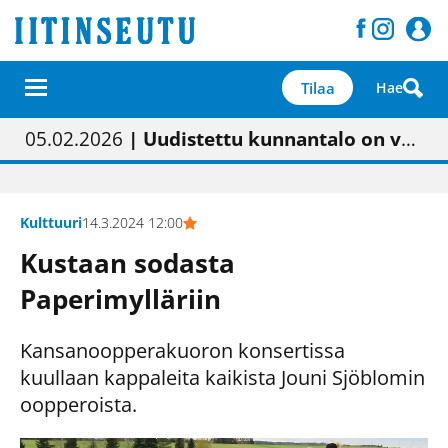
Tilaa
Hae
01.02.2026
05.02.2026
23.04.2026
| Painon vaihtumisen pitäisi näkyä hieman parempana painojäljen laatuna lehdessä
| Uudistettu kunnantalo on valoisa
| “Olemme käynnistämässä uudelleen keskustavisiotyön”
09.05.2026
| "Maalla on totuttu elämään omavaraisemmin kuin kaupungissa"
Kulttuuri
14.3.2024 12:00
Kustaan sodasta
Paperimylläriin
Kansanoopperakuoron konsertissa
kuullaan kappaleita kaikista Jouni Sjöblomin
oopperoista.