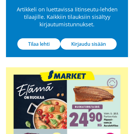
Artikkeli on luettavissa Iitinseutu-lehden
tilaajille. Kaikkiin tilauksiin sisältyy
kirjautumistunnukset.
Tilaa lehti
Kirjaudu sisään